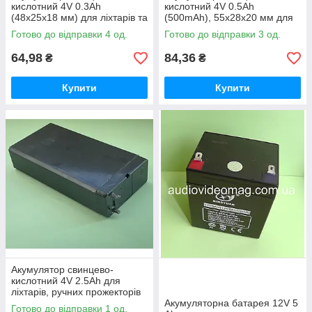
кислотний 4V 0.3Ah
кислотний 4V 0.5Ah
(48х25х18 мм) для ліхтарів та
(500mAh), 55х28х20 мм для
портативної електроніки
ліхтарів і світильників
Готово до відправки 4 од.
Готово до відправки 3 од.
64,98
84,36
₴
₴
Купити
Купити
Акумулятор свинцево-
кислотний 4V 2.5Ah для
ліхтарів, ручних прожекторів
та аварійних
Акумуляторна батарея 12V 5
Готово до відправки 1 од.