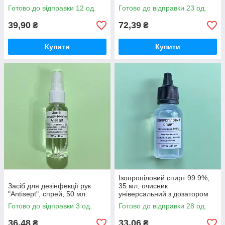
(знежирювач)
Готово до відправки 12 од.
Готово до відправки 23 од.
39,90
72,39
₴
₴
Купити
Купити
Ізопропіловий спирт 99.9%,
Засіб для дезінфекції рук
35 мл, очисник
"Antisept", спрей, 50 мл.
універсальний з дозатором
(знежирювач)
Готово до відправки 3 од.
Готово до відправки 28 од.
36,48
33,06
₴
₴