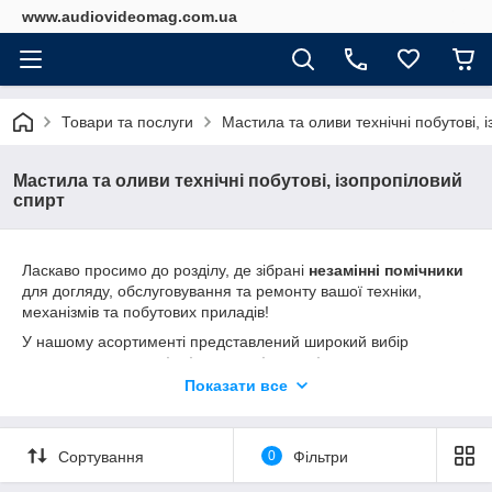
www.audiovideomag.com.ua
Товари та послуги
Мастила та оливи технічні побутові, 
Мастила та оливи технічні побутові, ізопропіловий
спирт
Ласкаво просимо до розділу, де зібрані
незамінні помічники
для догляду, обслуговування та ремонту вашої техніки,
механізмів та побутових приладів!
У нашому асортименті представлений широкий вибір
мастильних матеріалів
та
технічних рідин
у зручних
невеликих об'ємах, ідеальних як для професійного
Показати все
використання, так і для домашніх майстрів. Тут ви знайдете
все необхідне, щоб забезпечити
надійну роботу
вузлів
тертя,
захистити
поверхні від корозії та
очистити
деталі від
Сортування
0
Фільтри
забруднень.