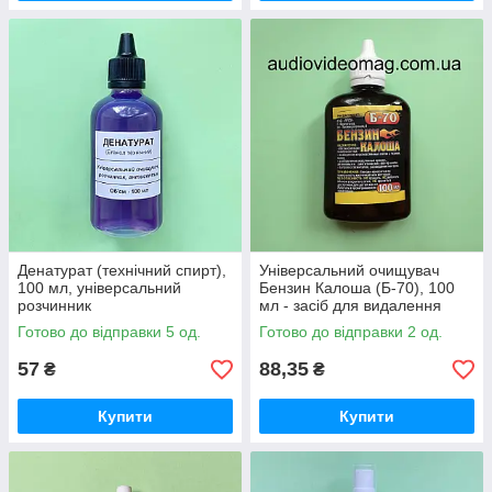
Денатурат (технічний спирт),
Універсальний очищувач
100 мл, універсальний
Бензин Калоша (Б-70), 100
розчинник
мл - засіб для видалення
етикеток та складних
Готово до відправки 5 од.
Готово до відправки 2 од.
забруднень
57
88,35
₴
₴
Купити
Купити