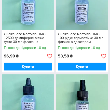
Силіконове мастило ПМС
Силіконове мастило ПМС
12500 демпферне в'язке
100 рідке термостійке 30 мл
густе 30 мл флакон з
флакон з дозатором
дозатором
Готово до відправки 10 од.
Готово до відправки 10 од.
96,90
53,58
₴
₴
Купити
Купити