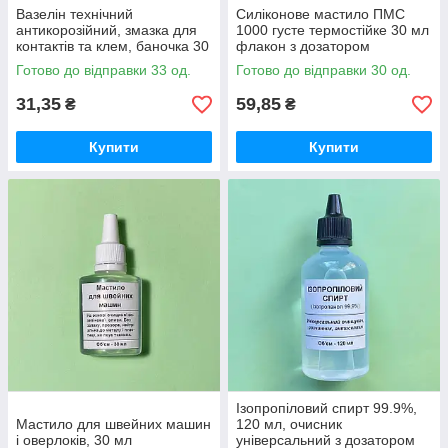
Вазелін технічний
Силіконове мастило ПМС
антикорозійний, змазка для
1000 густе термостійке 30 мл
контактів та клем, баночка 30
флакон з дозатором
грам
Готово до відправки 33 од.
Готово до відправки 30 од.
31,35
59,85
₴
₴
Купити
Купити
Ізопропіловий спирт 99.9%,
Мастило для швейних машин
120 мл, очисник
і оверлоків, 30 мл
універсальний з дозатором