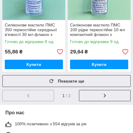
Силіконове мастило ПМС
Силіконове мастило ПМС
350 термостійке середньої
100 рідке термостійке 10 мл
в'язкості 30 мл флакон з
компактний флакон з
дозатором
дозатором
Готово до відправки 8 од.
Готово до відправки 9 од.
55,86
29,64
₴
₴
Купити
Купити
Показати ще
1
/ 2
Про нас
100% позитивних з 554 відгуків за рік