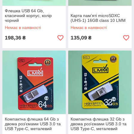
Флешка USB 64 Gb,
класичний корпус, колір
Карта пам'яті microSDXC
чорний
(UHS-1) 16GB class 10 LMM
Немає в наявності
Немає в наявності
198,36
135,09
₴
₴
Компактна флешка 64 Gb з
Компактна флешка 32 Gb з
двома роз'ємами USB 3.0 та
двома роз'ємами USB 3.0 та
USB Type-C, металевий
USB Type-C, металевий
корпус
корпус