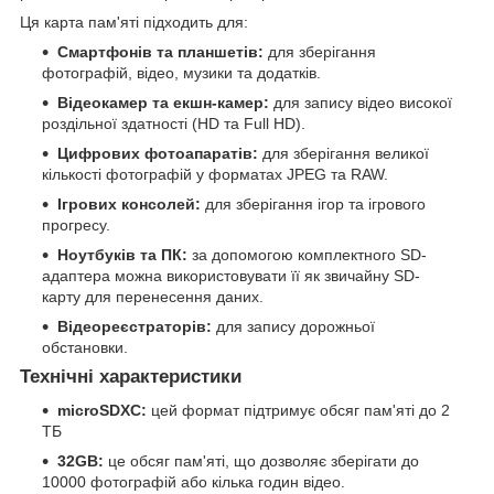
Ця карта пам'яті підходить для:
Смартфонів та планшетів:
для зберігання
фотографій, відео, музики та додатків.
Відеокамер та екшн-камер:
для запису відео високої
роздільної здатності (HD та Full HD).
Цифрових фотоапаратів:
для зберігання великої
кількості фотографій у форматах JPEG та RAW.
Ігрових консолей:
для зберігання ігор та ігрового
прогресу.
Ноутбуків та ПК:
за допомогою комплектного SD-
адаптера можна використовувати її як звичайну SD-
карту для перенесення даних.
Відеореєстраторів:
для запису дорожньої
обстановки.
Технічні характеристики
microSDXC:
цей формат підтримує обсяг пам'яті до 2
ТБ
32GB:
це обсяг пам'яті, що дозволяє зберігати до
10000 фотографій або кілька годин відео.