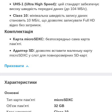
UHS-1 (Ultra High Speed):
цей стандарт забезпечує
високу швидкість передачі даних (до 104 МБ/с).
Class 10:
мінімальна швидкість запису даних
становить 10 МБ/с, що дозволяє записувати Full HD
відео без затримок.
Комплектація
Карта microSDXC:
безпосередньо сама карта
пам'яті.
Адаптер SD:
дозволяє вставити маленьку карту
microSDXC у слот для повнорозмірних SD-карт.
Приховати
Характеристики
Основні
Тип карти пам'яті
microSDXC
Об'єм пам'яті
32 GB
Клас швидкості
Class 10