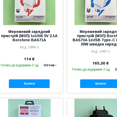
Мережевий зарядний
Мережевий зарядн
пристрій (МЗП) 1хUSB 5V 2.1A
пристрій (МЗП) Boro
Borofone BAS71A
BAS73A 1хUSB Type-C
20W швидка заряд
1996-2
1997-2
114 ₴
165,30 ₴
Готово до відправки 2 од.
Оптом і в роздріб
Готово до відправки 3 од.
О
Купити
Купити