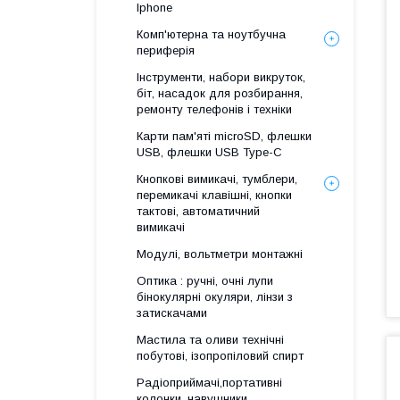
Iphone
Комп'ютерна та ноутбучна
периферія
Інструменти, набори викруток,
біт, насадок для розбирання,
ремонту телефонів і техніки
Карти пам'яті microSD, флешки
USB, флешки USB Type-C
Кнопкові вимикачі, тумблери,
перемикачі клавішні, кнопки
тактові, автоматичний
вимикачі
Модулі, вольтметри монтажні
Оптика : ручні, очні лупи
бінокулярні окуляри, лінзи з
затискачами
Мастила та оливи технічні
побутові, ізопропіловий спирт
Радіоприймачі,портативні
колонки, навушники