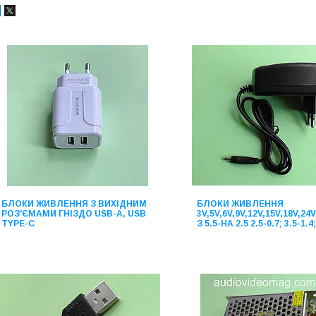
БЛОКИ ЖИВЛЕННЯ З ВИХІДНИМ
БЛОКИ ЖИВЛЕННЯ
РОЗ'ЄМАМИ ГНІЗДО USB-А, USB
3V,5V,6V,9V,12V,15V,18V,2
TYPE-C
З 5.5-НА 2.5 2.5-0.7; 3.5-1.4;