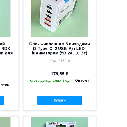
ий
Блок живлення з 5 виходами
x RDX-
(3 Type-C, 2 USB-A) і LED-
ми для
індикатором (5В 2А, 10 Вт)
2168-4
179,55 ₴
Готово до відправки 2 од.
Оптом і в роздріб
птом і в роздріб
Купити