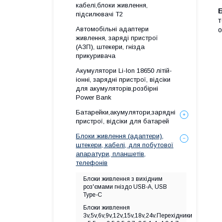
кабелі,блоки живлення,
підсилювачі Т2
т
Автомобільні адаптери
о
живлення, заряді пристрої
(АЗП), штекери, гнізда
прикуривача
Акумулятори Li-Ion 18650 літій-
іонні, зарядні пристрої, відсіки
для акумуляторів,розбірні
Power Bank
Батарейки,акумулятори,зарядні
пристрої, відсіки для батарей
Блоки живлення (адаптери),
штекери, кабелі, для побутової
апаратури, планшетів,
телефонів
Блоки живлення з вихідним
роз'ємами гніздо USB-А, USB
Type-C
Блоки живлення
3v,5v,6v,9v,12v,15v,18v,24v.Перехідники