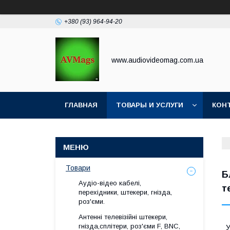
+380 (93) 964-94-20
www.audiovideomag.com.ua
ГЛАВНАЯ
ТОВАРЫ И УСЛУГИ
КОН
Товари
Б
Аудіо-відео кабелі,
т
перехідники, штекери, гнізда,
роз'єми.
Антенні телевізійні штекери,
гнізда,сплітери, роз'єми F, BNC,
У