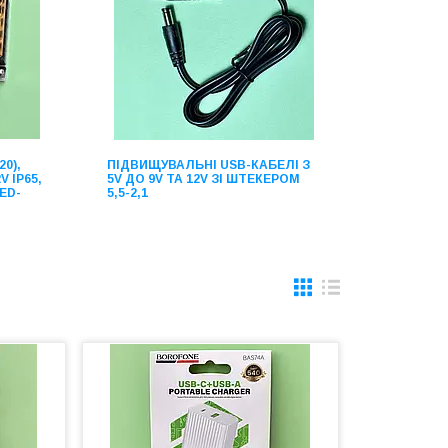
0),
ПІДВИЩУВАЛЬНІ USB-КАБЕЛІ З
 IP65,
5V ДО 9V ТА 12V ЗІ ШТЕКЕРОМ
ED-
5,5-2,1