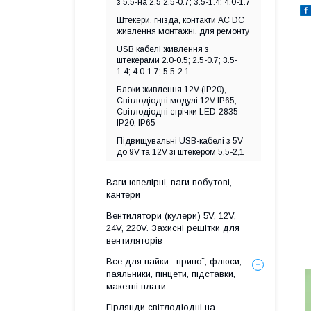
з 5.5-на 2.5 2.5-0.7; 3.5-1.4; 4.0-1.7
Штекери, гнізда, контакти AC DC
живлення монтажні, для ремонту
USB кабелі живлення з
штекерами 2.0-0.5; 2.5-0.7; 3.5-
1.4; 4.0-1.7; 5.5-2.1
Блоки живлення 12V (IP20),
Світлодіодні модулі 12V IP65,
Світлодіодні стрічки LED-2835
IP20, IP65
Підвищувальні USB-кабелі з 5V
до 9V та 12V зі штекером 5,5-2,1
Ваги ювелірні, ваги побутові,
кантери
Вентилятори (кулери) 5V, 12V,
24V, 220V. Захисні решітки для
вентиляторів
Все для пайки : припої, флюси,
паяльники, пінцети, підставки,
макетні плати
Гірлянди світлодіодні на