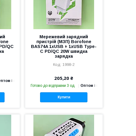
ий
Мережевий зарядний
fone
пристрій (МЗП) Borofone
 PD/QC
BAS74A 1хUSB + 1хUSB Type-
ка
C PD/QC 20W швидка
зарядка
1998-2
205,20 ₴
птом і в роздріб
Готово до відправки 3 од.
Оптом і в роздріб
Купити