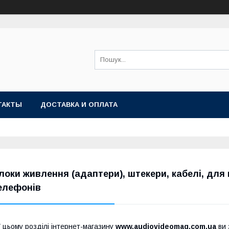
ТАКТЫ
ДОСТАВКА И ОПЛАТА
локи живлення (адаптери), штекери, кабелі, для
елефонів
 цьому розділі інтернет-магазину
www.audiovideomag.com.ua
ви 