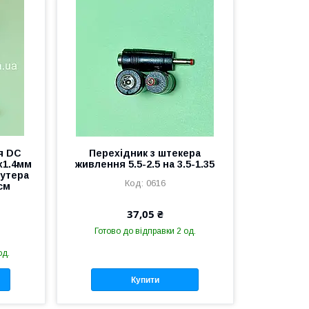
я DC
Перехідник з штекера
5x1.4мм
живлення 5.5-2.5 на 3.5-1.35
оутера
0616
 см
37,05 ₴
Готово до відправки 2 од.
од.
Купити