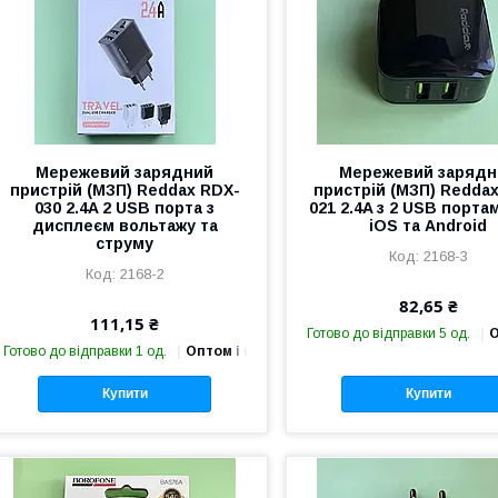
Мережевий зарядний
Мережевий зарядн
пристрій (МЗП) Reddax RDX-
пристрій (МЗП) Redda
030 2.4A 2 USB порта з
021 2.4A з 2 USB порта
дисплеєм вольтажу та
iOS та Android
струму
2168-3
2168-2
82,65 ₴
111,15 ₴
Готово до відправки 5 од.
О
Готово до відправки 1 од.
Оптом і в роздріб
Купити
Купити