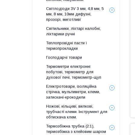
Світлодіоди 3V 3 мм, 4,8 мм, 5
мм, 8 мм, 10мм дифузні,
прозорі, миготливі
Світильники, ліхтарі налобні,
ліхтарики ручні
Теплопровідні пасти і
термопрокладки
Господарчі товари
Термометри електронні
побутові, термометр для
духової печі, термометр-щуп
Електротовари, ізоляційна
стрічка, мультиметри, клеми,
затискачі-крокодили
Ножові, кільцеві, вилкові,
трубчасті клеми. Інструмент для
обтискача клем.
Термозбіжна трубка (2:1),
термозбіжка з клейовим шаром