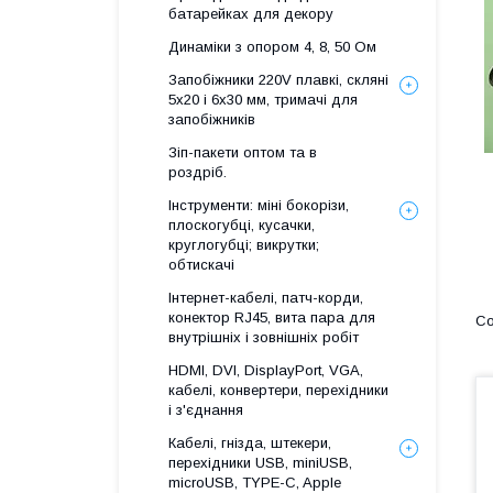
батарейках для декору
Динаміки з опором 4, 8, 50 Ом
Запобіжники 220V плавкі, скляні
5x20 і 6х30 мм, тримачі для
запобіжників
Зіп-пакети оптом та в
роздріб.
Інструменти: міні бокорізи,
плоскогубці, кусачки,
круглогубці; викрутки;
обтискачі
Інтернет-кабелі, патч-корди,
конектор RJ45, вита пара для
внутрішніх і зовнішніх робіт
HDMI, DVI, DisplayPort, VGA,
кабелі, конвертери, перехідники
і з'єднання
Кабелі, гнізда, штекери,
перехідники USB, miniUSB,
microUSB, TYPE-C, Apple