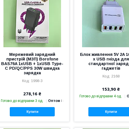
Мережевий зарядний
Блок живлення 5V 2A 10
пристрій (МЗП) Borofone
х USB гнізда для
BAS76A 1хUSB + 1хUSB Type-
стандартної заряд
C PD/QC/PPS 30W швидка
гаджетів
зарядка
2168
1998-3
153,90 ₴
278,16 ₴
Готово до відправки 4 од.
О
Готово до відправки 3 од.
Оптом і в роздріб
Купити
Купити