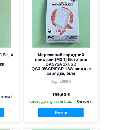
 Вт, 4
Мережевий зарядний
пристрій (МЗП) Borofone
ки
BAS72A 1хUSB
QC3.0/SCP/FCP 18W швидка
зарядка, біла
1996-3
159,60 ₴
птом і в роздріб
Готово до відправки 1 од.
Оптом і в роздріб
Купити