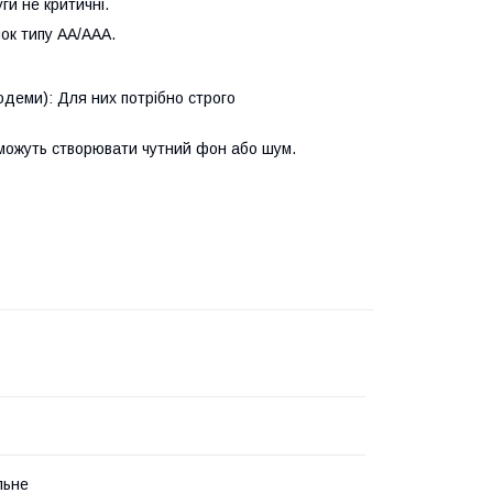
ги не критичні.
ок типу AA/AAA.
модеми): Для них потрібно строго
 можуть створювати чутний фон або шум.
льне