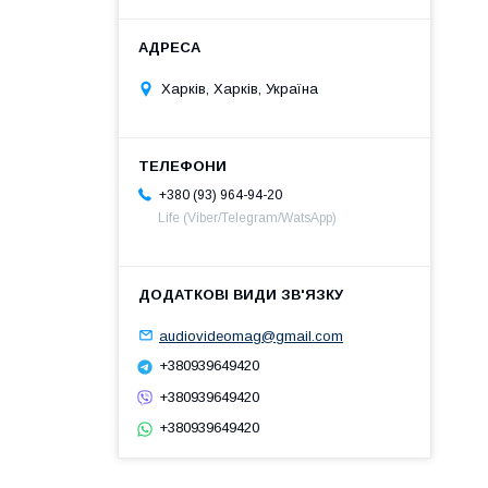
Харків, Харків, Україна
+380 (93) 964-94-20
Life (Viber/Telegram/WatsApp)
audiovideomag@gmail.com
+380939649420
+380939649420
+380939649420