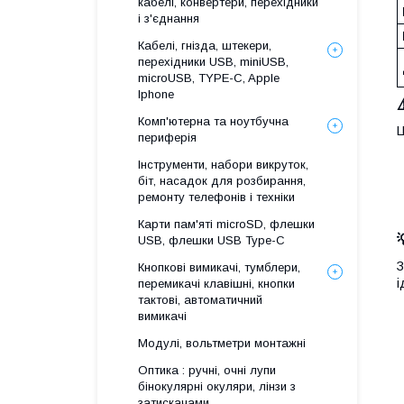
кабелі, конвертери, перехідники
і з'єднання
Кабелі, гнізда, штекери,
перехідники USB, miniUSB,
microUSB, TYPE-C, Apple
Iphone
Комп'ютерна та ноутбучна
Ц
периферія
Інструменти, набори викруток,
біт, насадок для розбирання,
ремонту телефонів і техніки
Карти пам'яті microSD, флешки
USB, флешки USB Type-C
З
Кнопкові вимикачі, тумблери,
і
перемикачі клавішні, кнопки
тактові, автоматичний
вимикачі
Модулі, вольтметри монтажні
Оптика : ручні, очні лупи
бінокулярні окуляри, лінзи з
затискачами