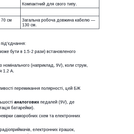
Компактний для свого типу.
 70 см
Загальна робоча довжина кабелю —
130 см.
 під'єднання:
може бути в 1.5-2 рази) встановленого
 номінального (наприклад, 9V), коли струм,
 1.2 А.
жливості перемикання полярності, цей БЖ
льшості
аналогових
педалей (9V), де
тація батарейки).
евірки саморобних схем та електронних
радіоприймачів, електронних іграшок,