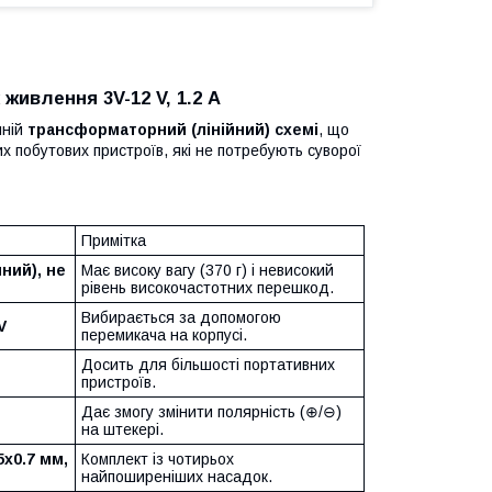
живлення 3V-12 V, 1.2 А
чній
трансформаторний (лінійний) схемі
, що
 побутових пристроїв, які не потребують суворої
Примітка
ний), не
Має високу вагу (370 г) і невисокий
рівень високочастотних перешкод.
Вибирається за допомогою
V
перемикача на корпусі.
Досить для більшості портативних
пристроїв.
Дає змогу змінити полярність (
⊕
/
⊖
)
на штекері.
5x0.7 мм,
Комплект із чотирьох
найпоширеніших насадок.