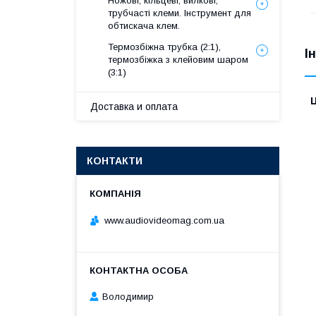
Ножові, кільцеві, вилкові,
трубчасті клеми. Інструмент для
обтискача клем.
Термозбіжна трубка (2:1),
І
термозбіжка з клейовим шаром
(3:1)
Ц
Доставка и оплата
КОНТАКТИ
www.audiovideomag.com.ua
Володимир