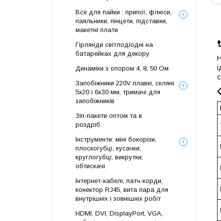
Все для пайки : припої, флюси,
паяльники, пінцети, підставки,
макетні плати
Гірлянди світлодіодні на
батарейках для декору
Н
і
Динаміки з опором 4, 8, 50 Ом
с
Запобіжники 220V плавкі, скляні
5x20 і 6х30 мм, тримачі для
запобіжників
Зіп-пакети оптом та в
роздріб.
Інструменти: міні бокорізи,
плоскогубці, кусачки,
круглогубці; викрутки;
обтискачі
Інтернет-кабелі, патч-корди,
конектор RJ45, вита пара для
внутрішніх і зовнішніх робіт
HDMI, DVI, DisplayPort, VGA,