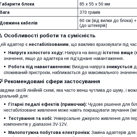
Габарити блока
85 х 55 х 50 мм
Вага
370 грамів
60 см (від вилки до блока) +
Довжина кабелів
(до штекерів)
⚠️ Особливості роботи та сумісність
ей адаптер є
нестабілізованим
, що важливо враховувати під час
Напруга холостого ходу:
Напруга на виході
істотно вище
(
значення, якщо до адаптера не під'єднане навантаження.
Робота під навантаженням:
Вихідна напруга
знижується
до
споживаний пристроєм, наближається до максимального значення
💡 Рекомендовані сфери застосування
авдяки своїй лінійній схемі, яка часто менш чутлива до шуму, і мо
деальний для:
Гітарні педалі ефектів (примочки):
Чудове рішення для бі
нестабілізоване живлення може навіть покращувати звучання (імі
Тестування та хобі:
Універсальне джерело живлення для пер
компонентів у діапазоні 3V-12V.
Малопотужна побутова електроніка:
Заміна адаптерів для 