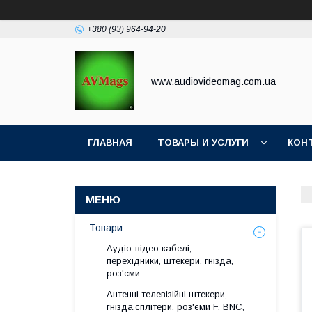
+380 (93) 964-94-20
www.audiovideomag.com.ua
ГЛАВНАЯ
ТОВАРЫ И УСЛУГИ
КОН
Товари
Аудіо-відео кабелі,
перехідники, штекери, гнізда,
роз'єми.
Антенні телевізійні штекери,
гнізда,сплітери, роз'єми F, BNC,