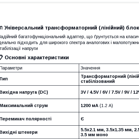
🔌 Універсальний трансформаторний (лінійний) блок 
адійний багатофункціональний адаптер, що ґрунтується на класи
деально підходить для широкого спектра аналогових і малопотужних
табілізації напруги
📋 Основні характеристики
Параметри
Значення
Трансформаторний (ліній
Тип
стабілізований
Вихідна напруга (DC)
3V / 4.5V / 6V / 7.5V / 9V / 12
Максимальний струм
1200 мА
(1.2 А)
Перемикач полярності
Є
5.5x2.1 мм, 3.5x1.35 мм, 2.
Вихідні штекери
3.5 мм моно