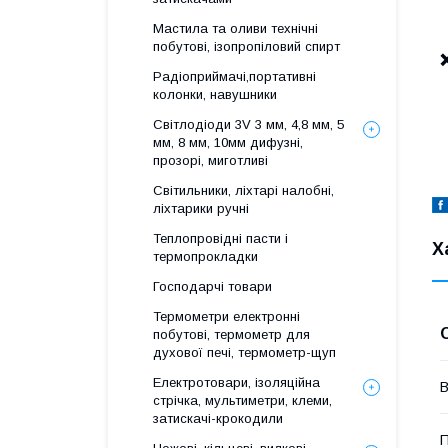
Мастила та оливи технічні
побутові, ізопропіловий спирт
Радіоприймачі,портативні
колонки, навушники
Світлодіоди 3V 3 мм, 4,8 мм, 5
мм, 8 мм, 10мм дифузні,
прозорі, миготливі
Світильники, ліхтарі налобні,
ліхтарики ручні
Теплопровідні пасти і
Х
термопрокладки
Господарчі товари
Термометри електронні
побутові, термометр для
духової печі, термометр-щуп
Електротовари, ізоляційна
стрічка, мультиметри, клеми,
затискачі-крокодили
П