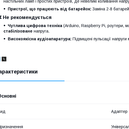
настільних ламп і простих пристроїв, де невеликі коливання напру
Пристрої, що працюють від батарейок:
Заміна 2-8 батарей
❌ Не рекомендується
Чутлива цифрова техніка
(Arduino, Raspberry Pi, роутери, 
стабілізоване
напруга.
Високоякісна аудіоапаратура:
Підвищені пульсації напруги
арактеристики
Основні
Вид
Адаптер
ризначення
Універса