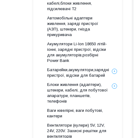
кабелі,блоки живлення,
підсилювачі Т2
Автомобільні адаптери
живлення, заряді пристрої
(АЗП), штекери, гнізда
прикуривача
Акумулятори Li-Ion 18650 літій-
іонні, зарядні пристрої, відсіки
для акумуляторів,розбірні
Power Bank
Батарейки,акумулятори,зарядні
пристрої, відсіки для батарей
Блоки живлення (адаптери),
штекери, кабелі, для побутової
апаратури, планшетів,
телефонів
Ваги ювелірні, ваги побутові,
кантери
Вентилятори (кулери) 5V, 12V,
24V, 220V. Захисні решітки для
вентиляторів