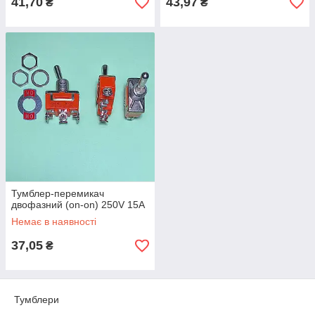
41,70
43,97
₴
₴
Тумблер-перемикач
двофазний (on-on) 250V 15A
Немає в наявності
37,05
₴
Тумблери