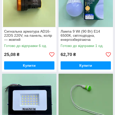
Сигнальна арматура AD16-
Лампа 9 Wt (90 Вт) Е14
22DS 220V, на панель, колір
6500К, світлодіодна,
— жовтий
енергозберігаюча
Готово до відправки 6 од.
Готово до відправки 1 од.
25,08
62,70
₴
₴
Купити
Купити