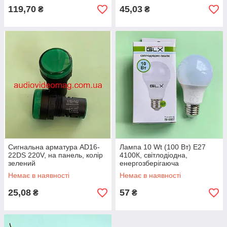
119,70
45,03
₴
₴
Сигнальна арматура AD16-
Лампа 10 Wt (100 Вт) Е27
22DS 220V, на панель, колір
4100К, світлодіодна,
зелений
енергозберігаюча
Немає в наявності
Немає в наявності
25,08
57
₴
₴