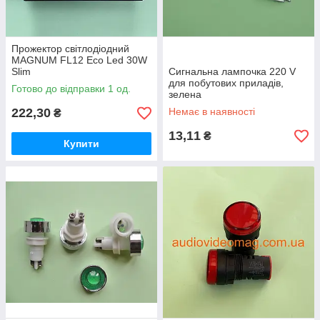
Прожектор світлодіодний
MAGNUM FL12 Eco Led 30W
Slim
Сигнальна лампочка 220 V
для побутових приладів,
Готово до відправки 1 од.
зелена
222,30
Немає в наявності
₴
13,11
₴
Купити