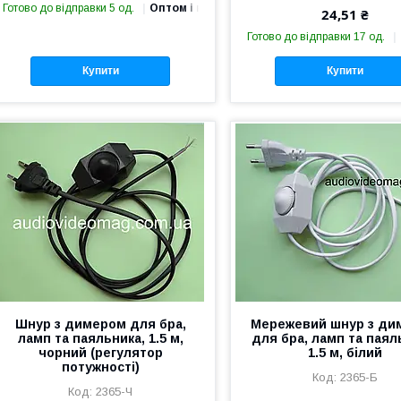
Готово до відправки 5 од.
Оптом і в роздріб
24,51 ₴
Готово до відправки 17 од.
Купити
Купити
Шнур з димером для бра,
Мережевий шнур з ди
ламп та паяльника, 1.5 м,
для бра, ламп та паял
чорний (регулятор
1.5 м, білий
потужності)
2365-Б
2365-Ч