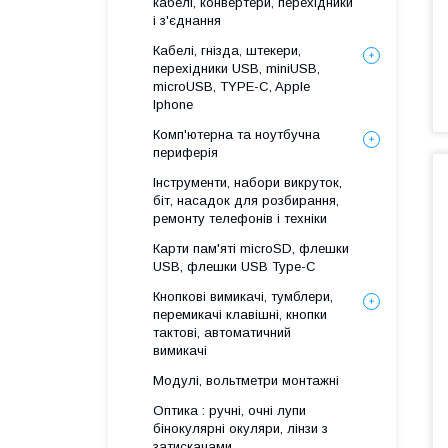
кабелі, конвертери, перехідники
і з'єднання
Кабелі, гнізда, штекери,
перехідники USB, miniUSB,
microUSB, TYPE-C, Apple
Iphone
Комп'ютерна та ноутбучна
периферія
Інструменти, набори викруток,
біт, насадок для розбирання,
ремонту телефонів і техніки
Карти пам'яті microSD, флешки
USB, флешки USB Type-C
Кнопкові вимикачі, тумблери,
перемикачі клавішні, кнопки
тактові, автоматичний
вимикачі
Модулі, вольтметри монтажні
Оптика : ручні, очні лупи
бінокулярні окуляри, лінзи з
затискачами