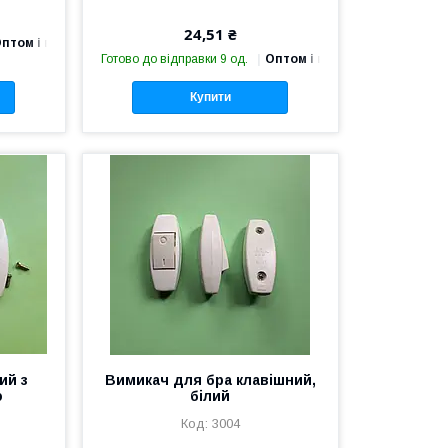
24,51 ₴
птом і в роздріб
Готово до відправки 9 од.
Оптом і в роздріб
Купити
ий з
Вимикач для бра клавішний,
ю
білий
3004