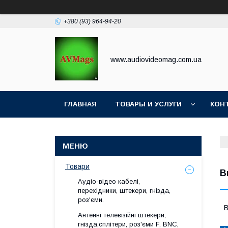
+380 (93) 964-94-20
www.audiovideomag.com.ua
ГЛАВНАЯ
ТОВАРЫ И УСЛУГИ
КОН
Товари
В
Аудіо-відео кабелі,
перехідники, штекери, гнізда,
роз'єми.
В
Антенні телевізійні штекери,
гнізда,сплітери, роз'єми F, BNC,