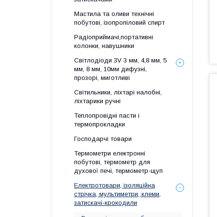
Мастила та оливи технічні
побутові, ізопропіловий спирт
Радіоприймачі,портативні
колонки, навушники
Світлодіоди 3V 3 мм, 4,8 мм, 5
мм, 8 мм, 10мм дифузні,
прозорі, миготливі
Світильники, ліхтарі налобні,
ліхтарики ручні
Теплопровідні пасти і
термопрокладки
Господарчі товари
Термометри електронні
побутові, термометр для
духової печі, термометр-щуп
Електротовари, ізоляційна
стрічка, мультиметри, клеми,
затискачі-крокодили