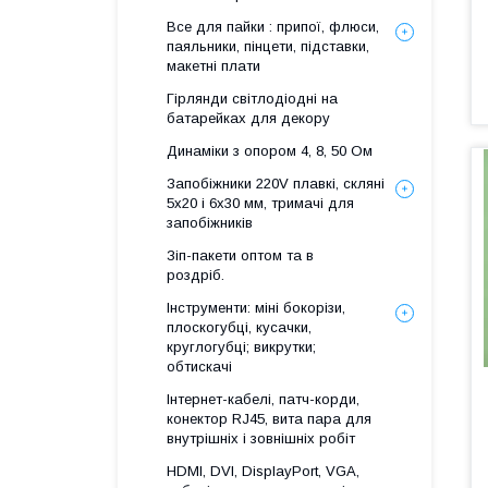
Все для пайки : припої, флюси,
паяльники, пінцети, підставки,
макетні плати
Гірлянди світлодіодні на
батарейках для декору
Динаміки з опором 4, 8, 50 Ом
Запобіжники 220V плавкі, скляні
5x20 і 6х30 мм, тримачі для
запобіжників
Зіп-пакети оптом та в
роздріб.
Інструменти: міні бокорізи,
плоскогубці, кусачки,
круглогубці; викрутки;
обтискачі
Інтернет-кабелі, патч-корди,
конектор RJ45, вита пара для
внутрішніх і зовнішніх робіт
HDMI, DVI, DisplayPort, VGA,