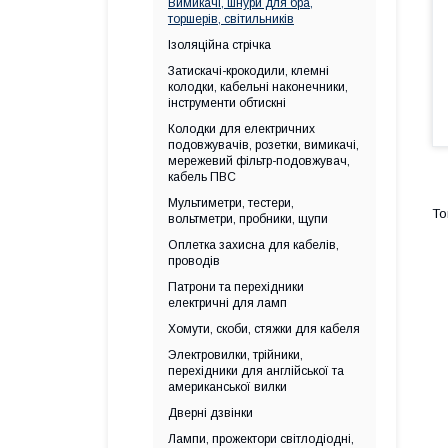
Вимикачі, шнури для бра,
торшерів, світильників
Ізоляційна стрічка
Затискачі-крокодили, клемні
колодки, кабельні наконечники,
інструменти обтискні
Колодки для електричних
подовжувачів, розетки, вимикачі,
мережевий фільтр-подовжувач,
кабель ПВС
Мультиметри, тестери,
вольтметри, пробники, щупи
Оплетка захисна для кабелів,
проводів
Патрони та перехідники
електричні для ламп
Хомути, скоби, стяжки для кабеля
Электровилки, трійники,
перехідники для англійської та
американської вилки
Дверні дзвінки
Лампи, прожектори світлодіодні,