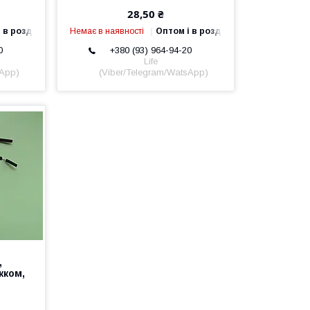
28,50 ₴
 в роздріб
Немає в наявності
Оптом і в роздріб
0
+380 (93) 964-94-20
Life
sApp)
(Viber/Telegram/WatsApp)
,
жком,