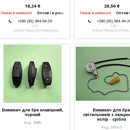
18,24 ₴
28,50 ₴
Немає в наявності
Оптом і в роздріб
Немає в наявності
Оптом і
+380 (93) 964-94-20
+380 (93) 964-94-2
Life
Life
(Viber/Telegram/WatsApp)
(Viber/Telegram/Wat
Вимикач для бра клавішний,
Вимикач для бра
чорний
світильників з ланцю
колір - срібло
3005
3076-2