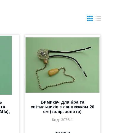
ь
Вимикач для бра та
 та
світильників з ланцюжком 20
lfa),
см (колір: золото)
3076-1