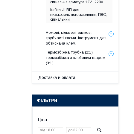
сигнальна арматура 12V і 220V
Кабель ШВП для
низьковольтного живлення, ПВС,
сигнальний
Ножові, кільцеві, вилкові,
трубчасті клеми. Інструмент для
обтискача клем.
Термозбіжна трубка (2:1),
термозбіжка з клейовим шаром
(3:1)
Доставка и оплата
ФІЛЬТРИ
Ціна