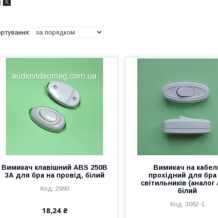
Вимикач клавішний ABS 250В
Вимикач на кабел
3А для бра на провід, білий
прохідний для бра
світильників (аналог A
2990
білий
3062-1
18,24 ₴