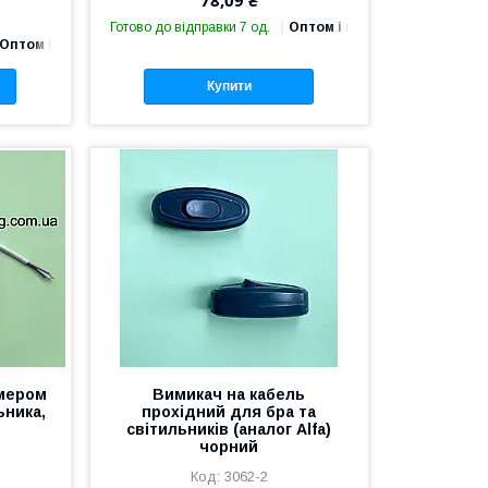
78,09 ₴
Готово до відправки 7 од.
Оптом і в роздріб
Оптом і в роздріб
Купити
мером
Вимикач на кабель
ьника,
прохідний для бра та
світильників (аналог Alfa)
чорний
3062-2