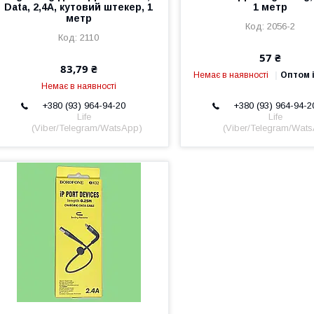
Data, 2,4А, кутовий штекер, 1
1 метр
метр
2056-2
2110
57 ₴
83,79 ₴
Немає в наявності
Оптом і
Немає в наявності
+380 (93) 964-94-20
+380 (93) 964-94-2
Life
Life
(Viber/Telegram/WatsApp)
(Viber/Telegram/Wat