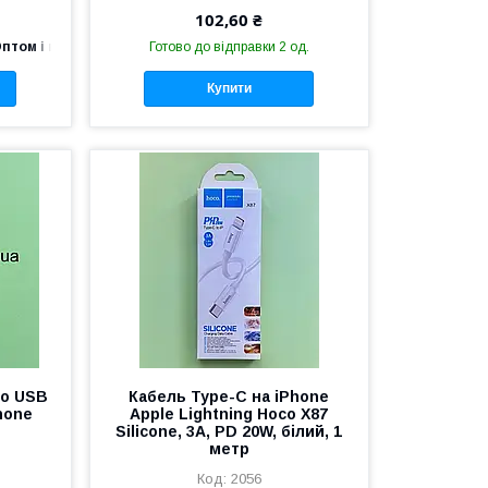
102,60 ₴
птом і в роздріб
Готово до відправки 2 од.
Купити
ro USB
Кабель Type-C на iPhone
hone
Apple Lightning Hoco X87
Silicone, 3A, PD 20W, білий, 1
метр
2056