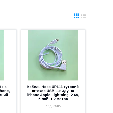
B на
Кабель Hoco UPL11 кутовий
Phone,
штекер USB L-виду на
орний
iPhone Apple Lightning, 2.4A,
білий, 1.2 метра
2085