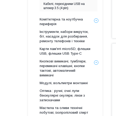
Кабелі, перехідники USB на
штекер 3.5 (4 pin)
Комп'ютерна та ноутбучна
периферія
Інструменти, набори викруток,
біт, насадок для розбирання,
ремонту телефонів і техніки
Карти пам'яті microSD, флешки
USB, флешки USB Type-C
Кнопкові вимикачі, тумблери,
перемикачі клавішні, кнопки
тактові, автоматичний
вимикачі
Модулі, вольтметри монтажні
Оптика : ручні, очні лупи
бінокулярні окуляри, лінзи з
затискачами
Мастила та оливи технічні
побутові, ізопропіловий спирт