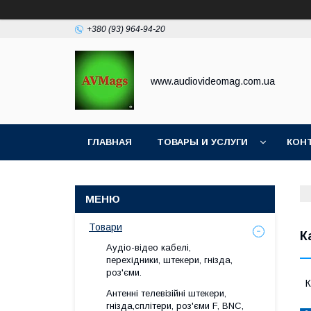
+380 (93) 964-94-20
www.audiovideomag.com.ua
ГЛАВНАЯ
ТОВАРЫ И УСЛУГИ
КОН
Товари
К
Аудіо-відео кабелі,
перехідники, штекери, гнізда,
роз'єми.
К
Антенні телевізійні штекери,
гнізда,сплітери, роз'єми F, BNC,