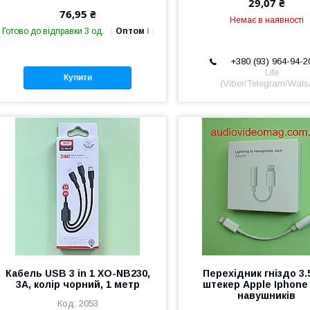
29,07 ₴
76,95 ₴
Немає в наявності
Готово до відправки 3 од.
Оптом і в роздріб
+380 (93) 964-94-2
Life
Купити
(Viber/Telegram/Wat
Кабель USB 3 in 1 XO-NB230,
Перехідник гніздо 3.
3A, колір чорний, 1 метр
штекер Apple Iphone
навушників
2053