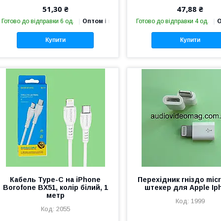
51,30 ₴
47,88 ₴
Готово до відправки 6 од.
Оптом і в роздріб
Готово до відправки 4 од.
О
Купити
Купити
Кабель Type-C на iPhone
Перехідник гніздо mic
Borofone BX51, колір білий, 1
штекер для Apple Ip
метр
1999
2055