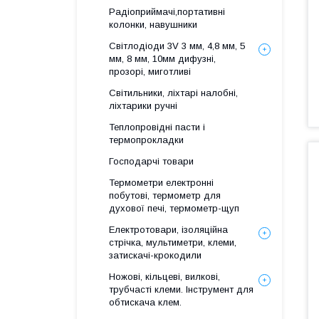
Радіоприймачі,портативні
колонки, навушники
Світлодіоди 3V 3 мм, 4,8 мм, 5
мм, 8 мм, 10мм дифузні,
прозорі, миготливі
Світильники, ліхтарі налобні,
ліхтарики ручні
Теплопровідні пасти і
термопрокладки
Господарчі товари
Термометри електронні
побутові, термометр для
духової печі, термометр-щуп
Електротовари, ізоляційна
стрічка, мультиметри, клеми,
затискачі-крокодили
Ножові, кільцеві, вилкові,
трубчасті клеми. Інструмент для
обтискача клем.