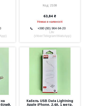
2108
63,84 ₴
Немає в наявності
0
+380 (93) 964-94-20
Life
sApp)
(Viber/Telegram/WatsApp)
 на
Кабель USB Data Lightning
 білий,
Apple iPhone, 2.4А, 1 метр,