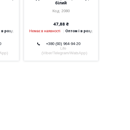
білий
2080
47,88 ₴
 в роздріб
Немає в наявності
Оптом і в роздріб
0
+380 (93) 964-94-20
Life
sApp)
(Viber/Telegram/WatsApp)