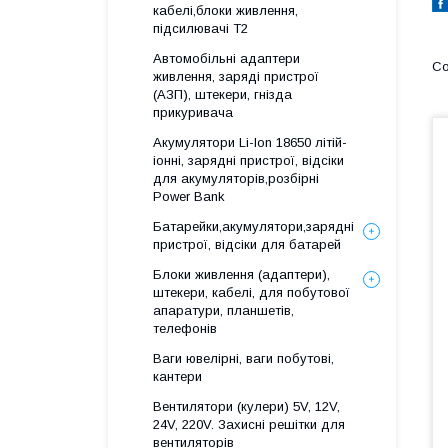
кабелі,блоки живлення,
підсилювачі Т2
Автомобільні адаптери
живлення, заряді пристрої
(АЗП), штекери, гнізда
прикуривача
Акумулятори Li-Ion 18650 літій-
іонні, зарядні пристрої, відсіки
для акумуляторів,розбірні
Power Bank
Батарейки,акумулятори,зарядні
пристрої, відсіки для батарей
Блоки живлення (адаптери),
штекери, кабелі, для побутової
апаратури, планшетів,
телефонів
Ваги ювелірні, ваги побутові,
кантери
Вентилятори (кулери) 5V, 12V,
24V, 220V. Захисні решітки для
вентиляторів