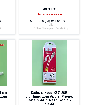
86,64 ₴
Немає в наявності
0
+380 (93) 964-94-20
Life
sApp)
(Viber/Telegram/WatsApp)
5 мм
Кабель Hoco X37 USB
 для
Lightning для Apple iPhone,
Data, 2.4А, 1 метр, колір -
білий