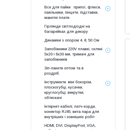
Все для пайки : припої, флюси,
паяльники, пінцети, підставки,
макетні плати
Гірлянди світлодіодні на
батарейках для декору
Динаміки з опором 4, 8, 50 Ом
Запобіжники 220V плавкі, скляні
5x20 і 6х30 мм, тримачі для
запобіжників
Зіп-пакети оптом та в
роздріб.
Інструменти: міні бокорізи,
плоскогубці, кусачки,
круглогубці; викрутки;
обтискачі
Інтернет-кабелі, патч-корди,
конектор RJ45, вита пара для
внутрішніх і зовнішніх робіт
HDMI, DVI, DisplayPort, VGA,