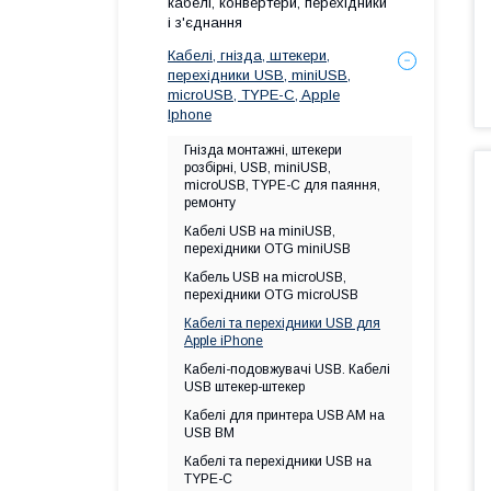
кабелі, конвертери, перехідники
і з'єднання
Кабелі, гнізда, штекери,
перехідники USB, miniUSB,
microUSB, TYPE-C, Apple
Iphone
Гнізда монтажні, штекери
розбірні, USB, miniUSB,
microUSB, TYPE-C для паяння,
ремонту
Кабелі USB на miniUSB,
перехідники OTG miniUSB
Кабель USB на microUSB,
перехідники OTG microUSB
Кабелі та перехідники USB для
Apple iPhone
Кабелі-подовжувачі USB. Кабелі
USB штекер-штекер
Кабелі для принтера USB AM на
USB BM
Кабелі та перехідники USB на
TYPE-C