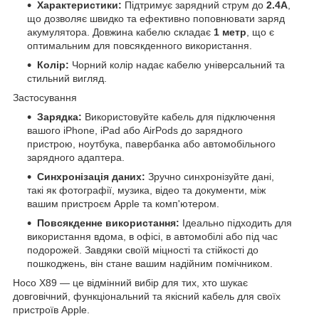
Характеристики:
Підтримує зарядний струм до
2.4А
,
що дозволяє швидко та ефективно поповнювати заряд
акумулятора. Довжина кабелю складає
1 метр
, що є
оптимальним для повсякденного використання.
Колір:
Чорний колір надає кабелю універсальний та
стильний вигляд.
Застосування
Зарядка:
Використовуйте кабель для підключення
вашого iPhone, iPad або AirPods до зарядного
пристрою, ноутбука, павербанка або автомобільного
зарядного адаптера.
Синхронізація даних:
Зручно синхронізуйте дані,
такі як фотографії, музика, відео та документи, між
вашим пристроєм Apple та комп'ютером.
Повсякденне використання:
Ідеально підходить для
використання вдома, в офісі, в автомобілі або під час
подорожей. Завдяки своїй міцності та стійкості до
пошкоджень, він стане вашим надійним помічником.
Hoco X89 — це відмінний вибір для тих, хто шукає
довговічний, функціональний та якісний кабель для своїх
пристроїв Apple.