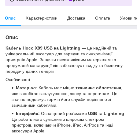
Опис
Характеристики
Доставка
Оплата
Умови п
Опис
Кабель Hoco X89 USB на Lightning
— це надійний та
універсальний аксесуар для зарядки та синхронізації
пристроїв Apple. Завдяки високоякісним матеріалам та
продуманій конструкції він забезпечує швидку та безпечну
передачу даних і енергії.
Особливості:
Матеріал:
Кабель має міцне
тканинне обплетення
,
яке запобігає заплутуванню, зносу та перегинам. Це
значно подовжує термін його служби порівняно зі
звичайними кабелями.
Інтерфейс:
Оснащений роз'ємами
USB
та
Lightning
.
Це робить його сумісним з широким спектром
пристроїв, включаючи iPhone, iPad, AirPods та інші
аксесуари Apple.