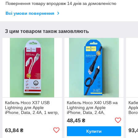
Повернення товару впродовж 14 днів за домовленістю
Всі умови повернення
З цим товаром також замовляють
Кабель Hoco X37 USB
Кабель Hoco X40 USB на
Кабе
Lightning для Apple
Lightning для Apple
Appl
iPhone, Data, 2.4А, 1 метр,
iPhone, Data, 2.4А,
Boro
колір - білий
плоский профіль, 1 метр,
коро
48,45
₴
чорний
63,84
93,
₴
Купити