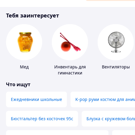
Материалы для ремонта
Тебя заинтересует
Спорт и отдых
Мед
Инвентарь для
Вентиляторы
гимнастики
Что ищут
Ежедневники школьные
K-pop руми костюм для ани
Бюстгальтер без косточек 95с
Блузка с кружевом бо