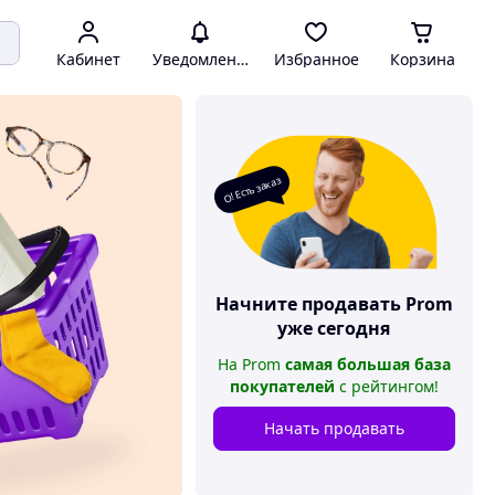
Кабинет
Уведомления
Избранное
Корзина
О! Есть заказ
Начните продавать
Prom
уже сегодня
На
Prom
самая большая база
покупателей
с рейтингом
!
Начать продавать