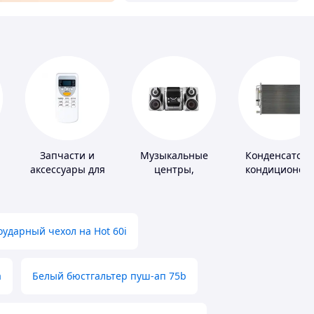
Запчасти и
Музыкальные
Конденсатор
аксессуары для
центры,
кондиционер
бытовых
магнитолы
кондиционеров
ударный чехол на Hot 60i
а
Белый бюстгальтер пуш-ап 75b