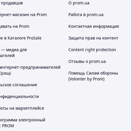
 продавцов
О prom.ua
ернет-магазин
на Prom
Работа в prom.ua
авать на Prom
Контактная информация
 в Каталоге ProSale
Защита прав на контент
 — медиа для
Content right protection
ателей
Отзывы о prom.ua
 интернет-предпринимателей
Кращі
Помощь Силам обороны
(Volonter by Prom)
льское соглашение
онфиденциальности
боты на маркетплейсе
рограмма электронный
с PROM