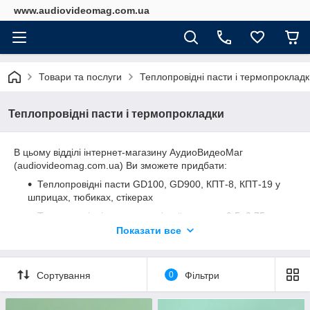
www.audiovideomag.com.ua
Товари та послуги
Теплопровідні пасти і термопрокладк
Теплопровідні пасти і термопрокладки
В цьому відділі інтернет-магазину АудиоВидеоМаг
(audiovideomag.com.ua) Ви зможете придбати:
Теплопровідні пасти GD100, GD900, КПТ-8, КПТ-19 у
шприцах, тюбиках, стікерах
Термопровідні прокладки різної товщини 0.5, 0.75,
1.0, 1.5 , 2.0, 2.5 мм
Показати все
Сортування
0
Фільтри