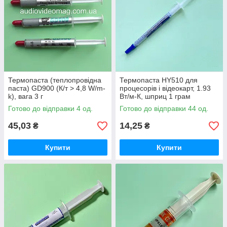
Термопаста (теплопровідна
Термопаста HY510 для
паста) GD900 (К/т > 4,8 W/m-
процесорів і відеокарт, 1.93
k), вага 3 г
Вт/м-К, шприц 1 грам
Готово до відправки 4 од.
Готово до відправки 44 од.
45,03
14,25
₴
₴
Купити
Купити