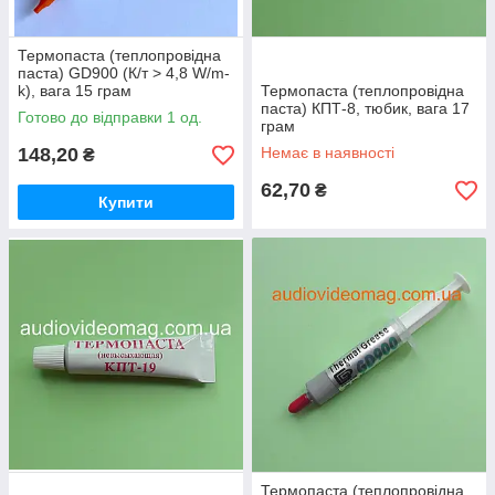
Термопаста (теплопровідна
паста) GD900 (К/т > 4,8 W/m-
k), вага 15 грам
Термопаста (теплопровідна
паста) КПТ-8, тюбик, вага 17
Готово до відправки 1 од.
грам
148,20
Немає в наявності
₴
62,70
₴
Купити
Термопаста (теплопровідна