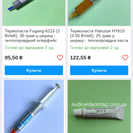
Термопаста Fugang-6215 (2
Термопаста Halnziye HY610
Вт/мК), 30 грам у шприці -
(3.05 Вт/мК), 25 грам у
теплопровідний інтерфейс
шприці - теплопровідна паста
для систем охолодження
для процесора та відеокарти
Готово до відправки 3 од.
Готово до відправки 2 од.
85,50
122,55
₴
₴
Купити
Купити