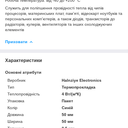
Робоча температура: від -40 до +200 °C
Служить для поліпшення провідності тепла від чипів
процесорів, материнських плат, пам'яті, відеокарт ноутбуків та
персональних комп'ютерів, а також діодів, транзисторів до
радіаторів, кулерів, вентиляторів та інших охолоджуючих
елементів
Приховати
Характеристики
Основні атрибути
Виробник
Halnziye Electronics
Тип
Термопрокладка
Теплопровідність
4 Вт/(м*К)
Упаковка
Пакет
Колір
Синій
Довжина
50 мм
Ширина
50 мм