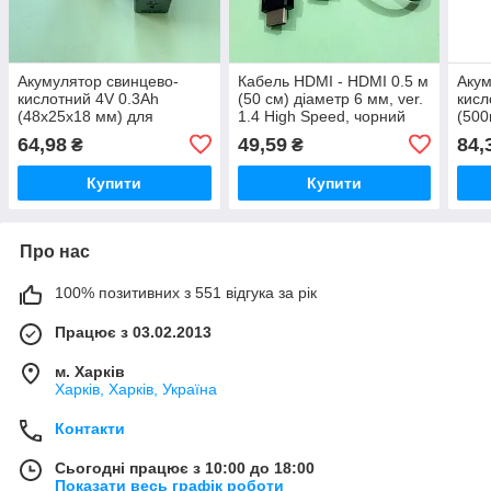
Акумулятор свинцево-
Кабель HDMI - HDMI 0.5 м
Акум
кислотний 4V 0.3Ah
(50 см) діаметр 6 мм, ver.
кисл
(48х25х18 мм) для
1.4 High Speed, чорний
(500
ліхтарів та портативної
для 
64,98
49,59
84,
₴
₴
електроніки
Купити
Купити
Про нас
100% позитивних з 551 відгука за рік
Працює з 03.02.2013
м. Харків
Харків, Харків, Україна
Контакти
Сьогодні працює з 10:00 до 18:00
Показати весь графік роботи