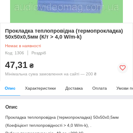
Прокладка теплопровідна (термопрокладка)
50х50х0,5мм (К/т > 4,0 W/m-k)
Немає в наявності
Код: 1306
Роздріб
47,31
₴
Мінімальна сума замовлення на сайті — 200 ₴
Опис
Характеристики
Доставка
Оплата
Умови п
Опис
Прокладка теплопровідна (термопрокладка) 50х50х0,5мм
(Коефіцієнт теплопровідності > 4,0 W/m-k), .