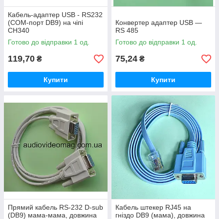
Кабель-адаптер USB - RS232
(COM-порт DB9) на чіпі
Конвертер адаптер USB —
CH340
RS 485
Готово до відправки 1 од.
Готово до відправки 1 од.
119,70
75,24
₴
₴
Купити
Купити
Прямий кабель RS-232 D-sub
Кабель штекер RJ45 на
(DB9) мама-мама, довжина
гніздо DB9 (мама), довжина