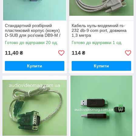
Стандартний розбірний
Кабель нуль-модемний rs-
пластиковий корпус (кожух)
232 db-9 com port, довжина
D-SUB для роз'ємів DB9-M /
1,3 метра
DB9-F (RS-232 / COM-порт)
Готово до відправки 20 од.
Готово до відправки 1 од.
11,40
114
₴
₴
Купити
Купити