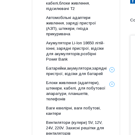
кабелі,блоки живлення,
підсилювачі Т2
Автомобільні адаптери
живлення, заряді пристрої
(АЗП), штекери, гнізда
прикуривача
Акумулятори Li-Ion 18650 літій-
іонні, зарядні пристрої, відсіки
для акумуляторів,розбірні
Power Bank
Батарейки,акумулятори,зарядні
пристрої, відсіки для батарей
Блоки живлення (адаптери),
штекери, кабелі, для побутової
апаратури, планшетів,
телефонів
Ваги ювелірні, ваги побутові,
кантери
Вентилятори (кулери) 5V, 12V,
24V, 220V. Захисні решітки для
вентиляторів