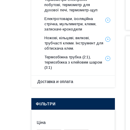
побутові, термометр для
духової печі, термометр-щуп
Електротовари, ізоляційна
стрічка, мультиметри, клеми,
затискачі-крокодили
Ножові, кільцеві, вилкові,
трубчасті клеми. Інструмент для
обтискача клем.
Термозбіжна трубка (2:1),
термозбіжка з клейовим шаром
(3:1)
Доставка и оплата
ФІЛЬТРИ
Ціна