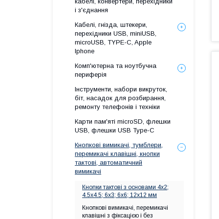
кабелі, конвертери, перехідники
і з'єднання
Кабелі, гнізда, штекери,
перехідники USB, miniUSB,
microUSB, TYPE-C, Apple
Iphone
Комп'ютерна та ноутбучна
периферія
Інструменти, набори викруток,
біт, насадок для розбирання,
ремонту телефонів і техніки
Карти пам'яті microSD, флешки
USB, флешки USB Type-C
Кнопкові вимикачі, тумблери,
перемикачі клавішні, кнопки
тактові, автоматичний
вимикачі
Кнопки тактові з основами 4х2;
4.5х4.5; 6х3; 6х6; 12х12 мм
Кнопкові вимикачі, перемикачі
клавішні з фіксацією і без