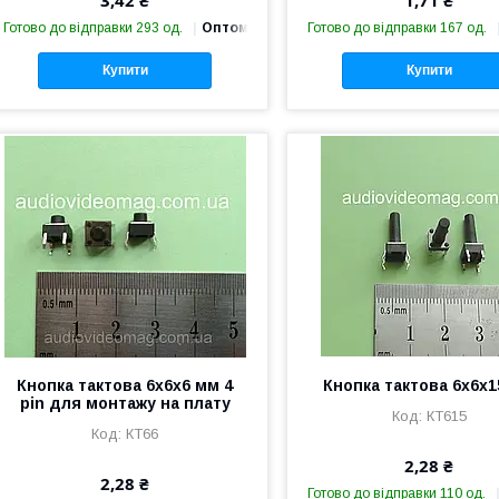
3,42 ₴
1,71 ₴
Готово до відправки 293 од.
Оптом і в роздріб
Готово до відправки 167 од.
Купити
Купити
Кнопка тактова 6х6х6 мм 4
Кнопка тактова 6х6х
pin для монтажу на плату
КТ615
КТ66
2,28 ₴
2,28 ₴
Готово до відправки 110 од.