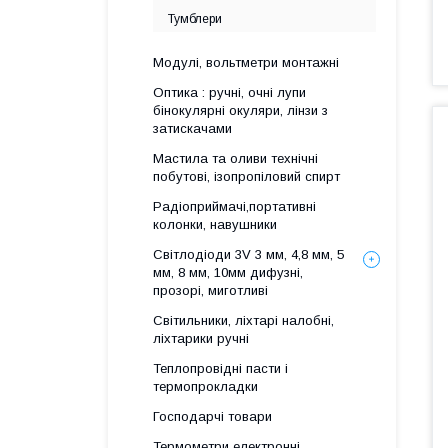
Тумблери
Модулі, вольтметри монтажні
Оптика : ручні, очні лупи
бінокулярні окуляри, лінзи з
затискачами
Мастила та оливи технічні
побутові, ізопропіловий спирт
Радіоприймачі,портативні
колонки, навушники
Світлодіоди 3V 3 мм, 4,8 мм, 5
мм, 8 мм, 10мм дифузні,
прозорі, миготливі
Світильники, ліхтарі налобні,
ліхтарики ручні
Теплопровідні пасти і
термопрокладки
Господарчі товари
Термометри електронні