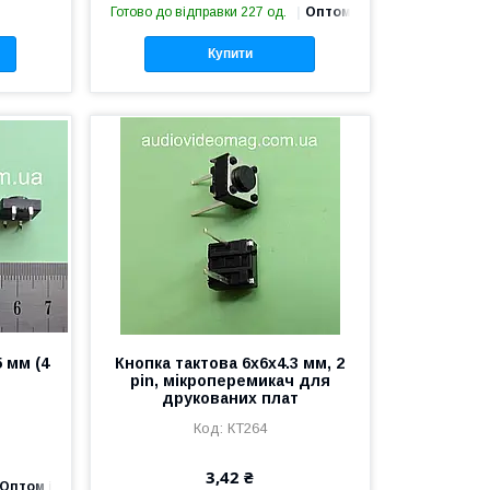
Готово до відправки 227 од.
Оптом і в роздріб
Купити
 мм (4
Кнопка тактова 6х6х4.3 мм, 2
pin, мікроперемикач для
друкованих плат
КТ264
3,42 ₴
Оптом і в роздріб