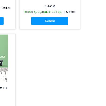
3,42 ₴
Оптом і в роздріб
Готово до відправки 194 од.
Оптом і в роздріб
Купити
м на