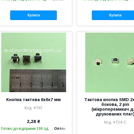
Купити
Купити
Кнопка тактова 6х6х7 мм
Тактова кнопка SMD 2
бокова, 2 pin
КТ67
(мікроперемикач д
друкованих плат
2,28 ₴
КТ24-С
Готово до відправки 198 од.
Оптом і в роздріб