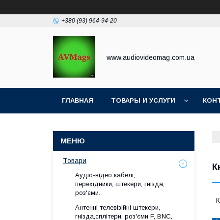
+380 (93) 964-94-20
www.audiovideomag.com.ua
ГЛАВНАЯ
ТОВАРЫ И УСЛУГИ
КОН
Товари
К
Аудіо-відео кабелі,
перехідники, штекери, гнізда,
роз'єми.
К
Антенні телевізійні штекери,
гнізда,сплітери, роз'єми F, BNC,