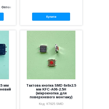
Оптом і в роздріб
Купити
х5 мм
Тактова кнопка SMD 6x6x2.5
хневий
мм KFC-A06-2.5H
(мікрокнопка для
поверхневого монтажу)
КТ625 SMD