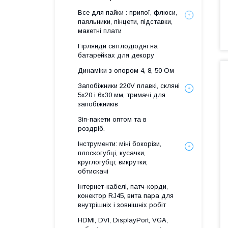
Все для пайки : припої, флюси,
паяльники, пінцети, підставки,
макетні плати
Гірлянди світлодіодні на
батарейках для декору
Динаміки з опором 4, 8, 50 Ом
Запобіжники 220V плавкі, скляні
5x20 і 6х30 мм, тримачі для
запобіжників
Зіп-пакети оптом та в
роздріб.
Інструменти: міні бокорізи,
плоскогубці, кусачки,
круглогубці; викрутки;
обтискачі
Інтернет-кабелі, патч-корди,
конектор RJ45, вита пара для
внутрішніх і зовнішніх робіт
HDMI, DVI, DisplayPort, VGA,