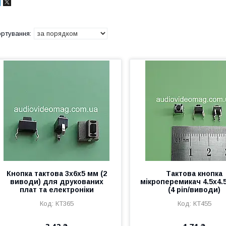
Кнопка тактова 3х6х5 мм (2
Тактова кнопка
виводи) для друкованих
мікроперемикач 4.5х4.
плат та електроніки
(4 pin/виводи)
КТ365
КТ455