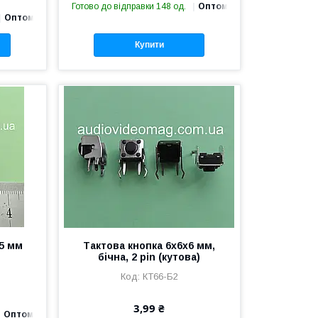
Готово до відправки 148 од.
Оптом і в роздріб
Оптом і в роздріб
Купити
15 мм
Тактова кнопка 6х6х6 мм,
бічна, 2 pin (кутова)
КТ66-Б2
3,99 ₴
Оптом і в роздріб