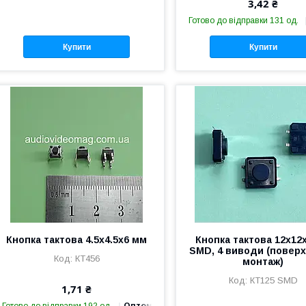
3,42 ₴
Готово до відправки 131 од.
Купити
Купити
Кнопка тактова 4.5х4.5х6 мм
Кнопка тактова 12х12
SMD, 4 виводи (повер
КТ456
монтаж)
КТ125 SMD
1,71 ₴