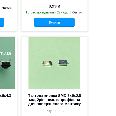
3,99 ₴
Оптом і в роздріб
Готово до відправки 277 од.
Оптом і в роздріб
Купити
х6х4.3
Тактова кнопка SMD 3x6x2.5
)
мм, 2pin, низькопрофільна
для поверхневого монтажу
КТ36-С