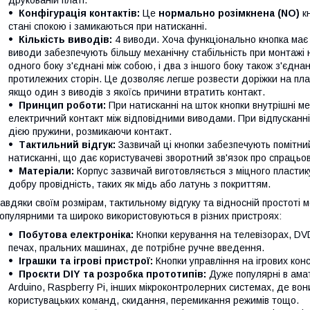
друкованій платі.
Конфігурація контактів:
Це
нормально розімкнена (NO)
кн
стані спокою і замикаються при натисканні.
Кількість виводів:
4 виводи. Хоча функціонально кнопка має
виводи забезпечують більшу механічну стабільність при монтажі 
одного боку з'єднані між собою, і два з іншого боку також з'єдна
протилежних сторін. Це дозволяє легше розвести доріжки на плат
якщо один з виводів з якоїсь причини втратить контакт.
Принцип роботи:
При натисканні на шток кнопки внутрішні м
електричний контакт між відповідними виводами. При відпусканні
дією пружини, розмикаючи контакт.
Тактильний відгук:
Зазвичай ці кнопки забезпечують помітни
натисканні, що дає користувачеві зворотний зв'язок про спрацьо
Матеріали:
Корпус зазвичай виготовляється з міцного пластик
добру провідність, таких як мідь або латунь з покриттям.
авдяки своїм розмірам, тактильному відгуку та відносній простоті 
опулярними та широко використовуються в різних пристроях:
Побутова електроніка:
Кнопки керування на телевізорах, DV
печах, пральних машинах, де потрібне ручне введення.
Іграшки та ігрові пристрої:
Кнопки управління на ігрових кон
Проєкти DIY та розробка прототипів:
Дуже популярні в амат
Arduino, Raspberry Pi, інших мікроконтролерних системах, де в
користувацьких команд, скидання, перемикання режимів тощо.