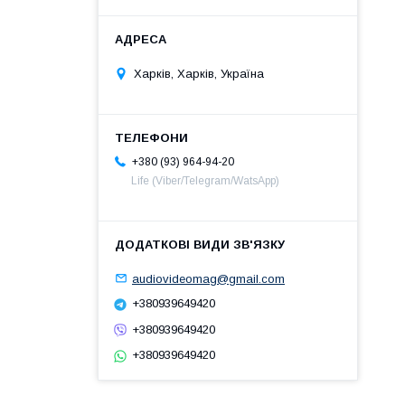
Харків, Харків, Україна
+380 (93) 964-94-20
Life (Viber/Telegram/WatsApp)
audiovideomag@gmail.com
+380939649420
+380939649420
+380939649420