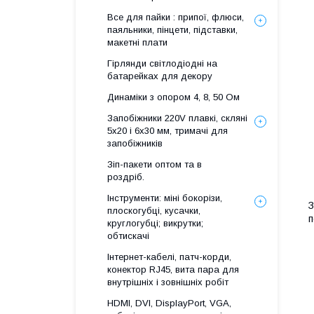
Все для пайки : припої, флюси,
паяльники, пінцети, підставки,
макетні плати
Гірлянди світлодіодні на
батарейках для декору
Динаміки з опором 4, 8, 50 Ом
Запобіжники 220V плавкі, скляні
5x20 і 6х30 мм, тримачі для
запобіжників
Зіп-пакети оптом та в
роздріб.
Інструменти: міні бокорізи,
З
плоскогубці, кусачки,
п
круглогубці; викрутки;
обтискачі
Інтернет-кабелі, патч-корди,
конектор RJ45, вита пара для
внутрішніх і зовнішніх робіт
HDMI, DVI, DisplayPort, VGA,