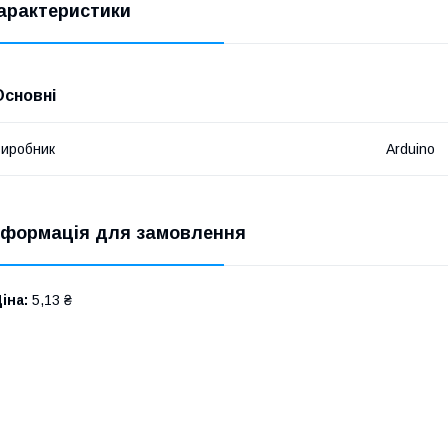
арактеристики
Основні
иробник
Arduino
нформація для замовлення
іна:
5,13 ₴