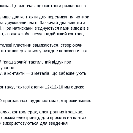
опка. Це означає, що контакти розімкнені в
 лише два контакти для перемикання, чотири
на друкованій платі. Зазвичай два виводи з
ні. При натисканні з'єднуються пари виводів з
і, а також забезпечує надійніший контакт,
еталеві пластини замикаються, створюючи
 шток повертається у вихідне положення під
й "клацаючий" тактильний відгук при
вування.
у, а контакти — з металів, що забезпечують
монтажу, тактові кнопки 12x12x10 мм є дуже
D-програвачах, аудіосистемах, мікрохвильових
солях, контролерах, електронних іграшках.
орській електроніці, для проєктів на платах
они використовуються для введення