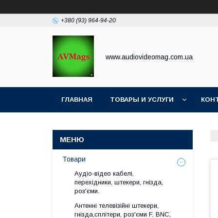
+380 (93) 964-94-20
www.audiovideomag.com.ua
ГЛАВНАЯ
ТОВАРЫ И УСЛУГИ
КОН
Товари
Аудіо-відео кабелі,
перехідники, штекери, гнізда,
роз'єми.
Антенні телевізійні штекери,
гнізда,сплітери, роз'єми F, BNC,