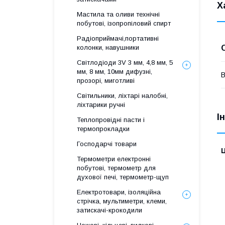
Х
Мастила та оливи технічні
побутові, ізопропіловий спирт
Радіоприймачі,портативні
колонки, навушники
Світлодіоди 3V 3 мм, 4,8 мм, 5
мм, 8 мм, 10мм дифузні,
В
прозорі, миготливі
Світильники, ліхтарі налобні,
ліхтарики ручні
І
Теплопровідні пасти і
термопрокладки
Господарчі товари
Ц
Термометри електронні
побутові, термометр для
духової печі, термометр-щуп
Електротовари, ізоляційна
стрічка, мультиметри, клеми,
затискачі-крокодили