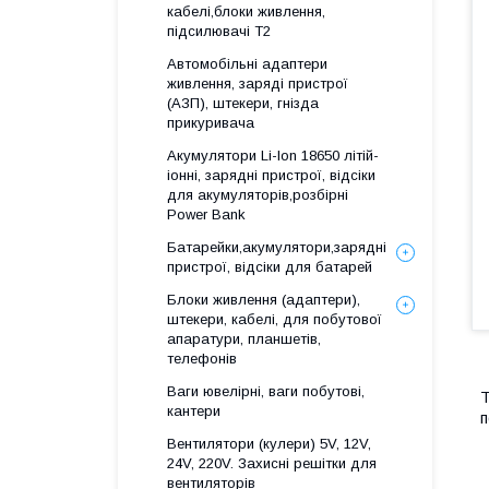
кабелі,блоки живлення,
підсилювачі Т2
Автомобільні адаптери
живлення, заряді пристрої
(АЗП), штекери, гнізда
прикуривача
Акумулятори Li-Ion 18650 літій-
іонні, зарядні пристрої, відсіки
для акумуляторів,розбірні
Power Bank
Батарейки,акумулятори,зарядні
пристрої, відсіки для батарей
Блоки живлення (адаптери),
штекери, кабелі, для побутової
апаратури, планшетів,
телефонів
Ваги ювелірні, ваги побутові,
Т
кантери
п
Вентилятори (кулери) 5V, 12V,
24V, 220V. Захисні решітки для
вентиляторів