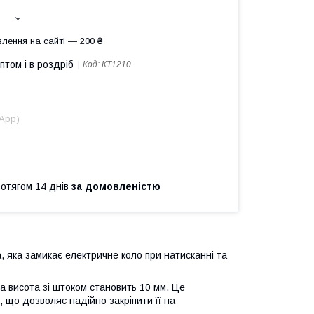
лення на сайті — 200 ₴
птом і в роздріб
Код:
КТ1210
sApp)
ротягом 14 днів
за домовленістю
, яка замикає електричне коло при натисканні та
а висота зі штоком становить 10 мм. Це
, що дозволяє надійно закріпити її на