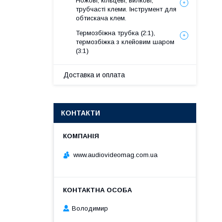
Ножові, кільцеві, вилкові,
трубчасті клеми. Інструмент для
обтискача клем.
Термозбіжна трубка (2:1),
термозбіжка з клейовим шаром
(3:1)
Доставка и оплата
КОНТАКТИ
www.audiovideomag.com.ua
Володимир