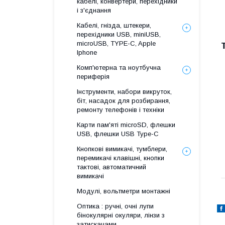
кабелі, конвертери, перехідники
і з'єднання
Кабелі, гнізда, штекери,
перехідники USB, miniUSB,
microUSB, TYPE-C, Apple
Iphone
Комп'ютерна та ноутбучна
периферія
Інструменти, набори викруток,
біт, насадок для розбирання,
ремонту телефонів і техніки
Карти пам'яті microSD, флешки
USB, флешки USB Type-C
Кнопкові вимикачі, тумблери,
перемикачі клавішні, кнопки
тактові, автоматичний
вимикачі
Модулі, вольтметри монтажні
Оптика : ручні, очні лупи
бінокулярні окуляри, лінзи з
затискачами