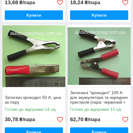
13,68
18,24
₴/пара
₴/пара
Купити
Купити
Затискачі "крокодил" 100 А
Затискач крокодил 50 А, ціна
для акумулятора та зарядних
за пару
пристроїв (пара: червоний +
чорний)
Готово до відправки 14 од.
Готово до відправки 13 од.
30,78
62,70
₴/пара
₴/пара
Купити
Купити