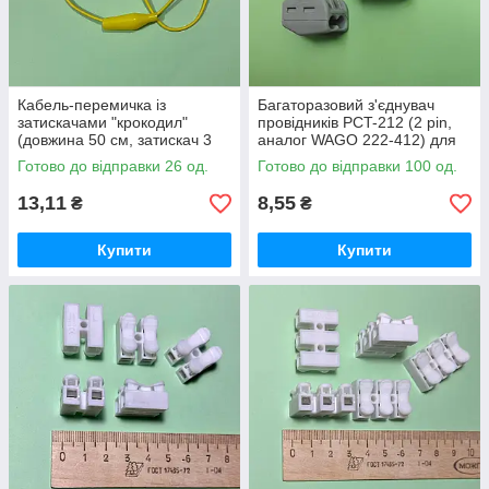
Кабель-перемичка із
Багаторазовий з'єднувач
затискачами "крокодил"
провідників PCT-212 (2 pin,
(довжина 50 см, затискач 3
аналог WAGO 222-412) для
см) для електротехнічних
електромонтажу
Готово до відправки 26 од.
Готово до відправки 100 од.
робіт
13,11
8,55
₴
₴
Купити
Купити