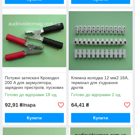
Потужні затискачі Крокодил
Клемна колодка 12 мм2 16А,
200 А для акумулятора,
термінал для з'єднання
зарядних пристроїв, пускових
дротів
проводів (пара: червоний +
Готово до відправки 18 од.
Готово до відправки 2 од.
чорний)
92,91
64,41
₴/пара
₴
Купити
Купити