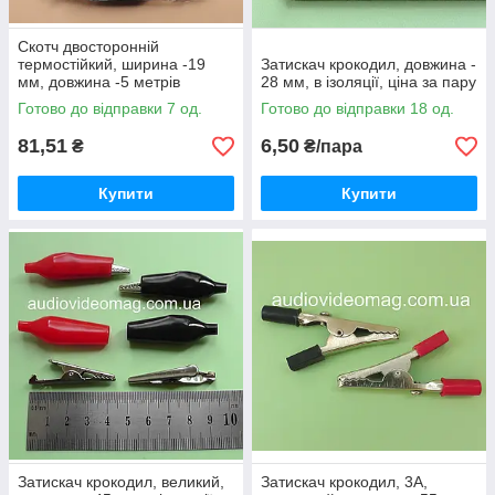
Скотч двосторонній
термостійкий, ширина -19
Затискач крокодил, довжина -
мм, довжина -5 метрів
28 мм, в ізоляції, ціна за пару
Готово до відправки 7 од.
Готово до відправки 18 од.
81,51
6,50
₴
₴/пара
Купити
Купити
Затискач крокодил, великий,
Затискач крокодил, 3А,