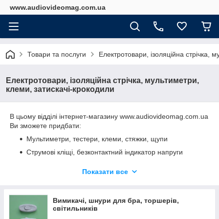
www.audiovideomag.com.ua
Товари та послуги
Електротовари, ізоляційна стрічка, м
Електротовари, ізоляційна стрічка, мультиметри,
клеми, затискачі-крокодили
В цьому відділі інтернет-магазину www.audiovideomag.com.ua
Ви зможете придбати:
Мультиметри, тестери, клеми, стяжки, щупи
Струмові кліщі, безконтактний індикатор напруги
Електричні вилки, трійники, вимикачі для бра
Показати все
Перехідники електричні на англійську вилку і розетку
Перехідники електричні на американську вилку
Вимикачі, шнури для бра, торшерів,
Патрони та перехідники електричні для ламп
світильників
Ізоляційну стрічку, затискачі-крокодили