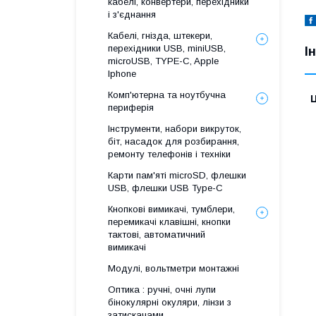
кабелі, конвертери, перехідники
і з'єднання
Кабелі, гнізда, штекери,
перехідники USB, miniUSB,
І
microUSB, TYPE-C, Apple
Iphone
Комп'ютерна та ноутбучна
Ц
периферія
Інструменти, набори викруток,
біт, насадок для розбирання,
ремонту телефонів і техніки
Карти пам'яті microSD, флешки
USB, флешки USB Type-C
Кнопкові вимикачі, тумблери,
перемикачі клавішні, кнопки
тактові, автоматичний
вимикачі
Модулі, вольтметри монтажні
Оптика : ручні, очні лупи
бінокулярні окуляри, лінзи з
затискачами