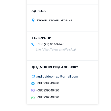
Харків, Харків, Україна
+380 (93) 964-94-20
Life (Viber/Telegram/WatsApp)
audiovideomag@gmail.com
+380939649420
+380939649420
+380939649420