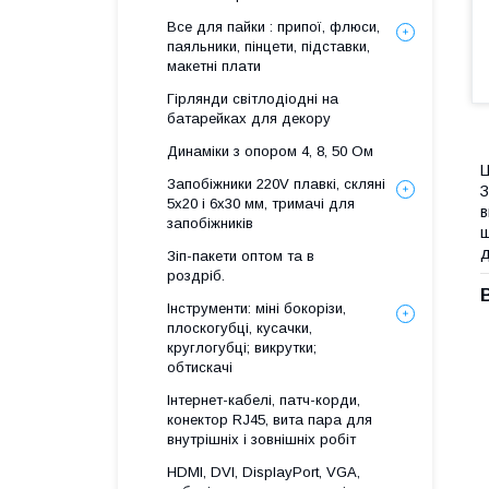
Все для пайки : припої, флюси,
паяльники, пінцети, підставки,
макетні плати
Гірлянди світлодіодні на
батарейках для декору
Динаміки з опором 4, 8, 50 Ом
Ц
Запобіжники 220V плавкі, скляні
З
5x20 і 6х30 мм, тримачі для
в
запобіжників
щ
д
Зіп-пакети оптом та в
роздріб.
Інструменти: міні бокорізи,
плоскогубці, кусачки,
круглогубці; викрутки;
обтискачі
Інтернет-кабелі, патч-корди,
конектор RJ45, вита пара для
внутрішніх і зовнішніх робіт
HDMI, DVI, DisplayPort, VGA,