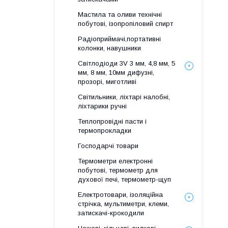
Мастила та оливи технічні
побутові, ізопропіловий спирт
Радіоприймачі,портативні
колонки, навушники
Світлодіоди 3V 3 мм, 4,8 мм, 5
мм, 8 мм, 10мм дифузні,
прозорі, миготливі
Світильники, ліхтарі налобні,
ліхтарики ручні
Теплопровідні пасти і
термопрокладки
Господарчі товари
Термометри електронні
побутові, термометр для
духової печі, термометр-щуп
Електротовари, ізоляційна
стрічка, мультиметри, клеми,
затискачі-крокодили