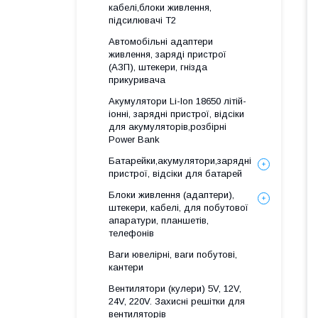
кабелі,блоки живлення,
підсилювачі Т2
Автомобільні адаптери
живлення, заряді пристрої
(АЗП), штекери, гнізда
прикуривача
Акумулятори Li-Ion 18650 літій-
іонні, зарядні пристрої, відсіки
для акумуляторів,розбірні
Power Bank
Батарейки,акумулятори,зарядні
пристрої, відсіки для батарей
Блоки живлення (адаптери),
штекери, кабелі, для побутової
апаратури, планшетів,
телефонів
Ваги ювелірні, ваги побутові,
кантери
Вентилятори (кулери) 5V, 12V,
24V, 220V. Захисні решітки для
вентиляторів