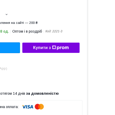
лення на сайті — 200 ₴
68 од.
Оптом і в роздріб
Код:
2221-3
Купити з
sApp)
ротягом 14 днів
за домовленістю