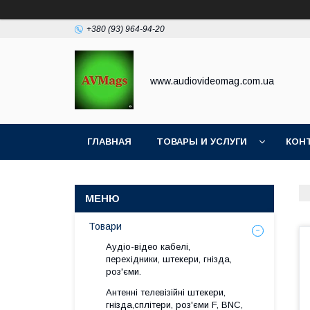
+380 (93) 964-94-20
www.audiovideomag.com.ua
ГЛАВНАЯ
ТОВАРЫ И УСЛУГИ
КОН
Товари
Аудіо-відео кабелі,
перехідники, штекери, гнізда,
роз'єми.
Антенні телевізійні штекери,
гнізда,сплітери, роз'єми F, BNC,