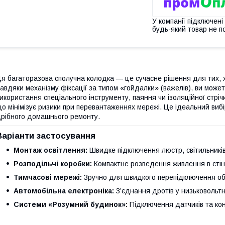
У компанії підключені
будь-який товар не п
я багаторазова сполучна колодка — це сучасне рішення для тих, хт
авдяки механізму фіксації за типом «гойдалки» (важелів), ви может
икористання спеціального інструменту, паяння чи ізоляційної стріч
о мінімізує ризики при перевантаженнях мережі. Це ідеальний вибі
рібного домашнього ремонту.
Варіанти застосування
Монтаж освітлення:
Швидке підключення люстр, світильників
Розподільчі коробки:
Компактне розведення живлення в стін
Тимчасові мережі:
Зручно для швидкого перепідключення об
Автомобільна електроніка:
З’єднання дротів у низьковольт
Системи «Розумний будинок»:
Підключення датчиків та кон