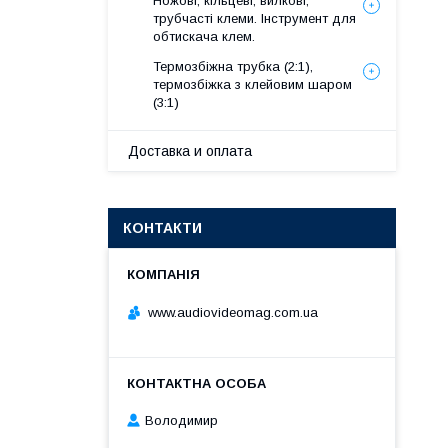
Ножові, кільцеві, вилкові,
трубчасті клеми. Інструмент для
обтискача клем.
Термозбіжна трубка (2:1),
термозбіжка з клейовим шаром
(3:1)
Доставка и оплата
КОНТАКТИ
www.audiovideomag.com.ua
Володимир