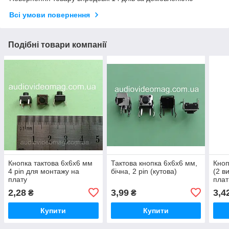
Всі умови повернення
Подібні товари компанії
Кнопка тактова 6х6х6 мм
Тактова кнопка 6х6х6 мм,
Кноп
4 pin для монтажу на
бічна, 2 pin (кутова)
(2 в
плату
плат
2,28
3,99
3,4
₴
₴
Купити
Купити