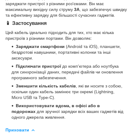
заряджати пристрої з різними роз'ємами. Він має
максимальну вихідну силу струму
3A
, що забезпечує швидку
та ефективну зарядку для більшості сучасних гаджетів.
📱 Застосування
Цей кабель ідеально підходить для тих, хто має кілька
пристроїв з різними портами. Він дозволяє:
Заряджати смартфони
(Android та iOS), планшети,
бездротові навушники, портативні колонки та інші
аксесуари.
Підключати пристрої
до комп'ютера або ноутбука
для синхронізації даних, передачі файлів чи оновлення
програмного забезпечення.
Зменшити кількість кабелів
, які ви носите з собою,
оскільки один кабель замінює три окремі (Lightning,
Micro USB та Type-C).
Використовувати вдома, в офісі або в
подорожах
для зручної зарядки всіх ваших гаджетів від
одного джерела живлення.
Приховати