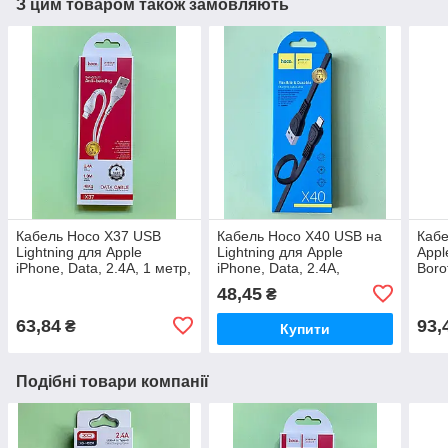
З цим товаром також замовляють
Кабель Hoco X37 USB
Кабель Hoco X40 USB на
Кабе
Lightning для Apple
Lightning для Apple
Appl
iPhone, Data, 2.4А, 1 метр,
iPhone, Data, 2.4А,
Boro
колір - білий
плоский профіль, 1 метр,
коро
48,45
₴
чорний
63,84
93,
₴
Купити
Подібні товари компанії