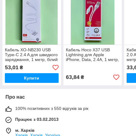
Кабель XO-NB230 USB
Кабель Hoco X37 USB
Кабе
Type-C 2.4 A для швидкого
Lightning для Apple
2.0 
заряджання, 1 метр, білий
iPhone, Data, 2.4А, 1 метр,
метр
колір - білий
53,01
33,
₴
63,84
₴
Купити
Про нас
100% позитивних з 550 відгуків за рік
Працює з 03.02.2013
м. Харків
Харків, Харків, Україна