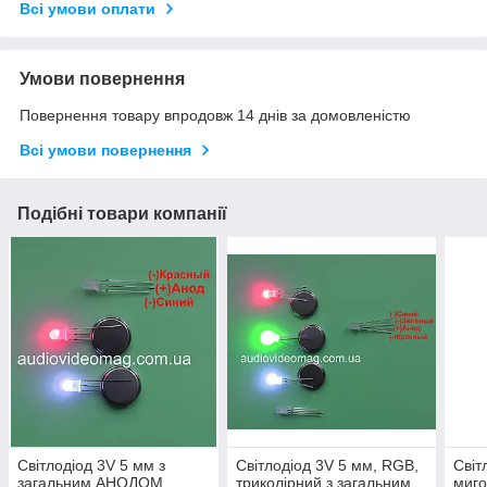
Всі умови оплати
Умови повернення
Повернення товару впродовж 14 днів за домовленістю
Всі умови повернення
Подібні товари компанії
Світлодіод 3V 5 мм з
Світлодіод 3V 5 мм, RGB,
Світ
загальним АНОДОМ,
триколірний,з загальним
миго