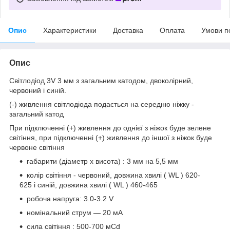
Опис
Характеристики
Доставка
Оплата
Умови п
Опис
Світлодіод 3V 3 мм з загальним катодом, двоколірний,
червоний і синій.
(-) живлення світлодіода подається на середню ніжку -
загальний катод
При підключенні (+) живлення до однієї з ніжок буде зелене
світіння, при підключенні (+) живлення до іншої з ніжок буде
червоне світіння
габарити (діаметр х висота) : 3 мм на 5,5 мм
колір світіння - червоний, довжина хвилі ( WL ) 620-
625 і синій, довжина хвилі ( WL ) 460-465
робоча напруга: 3.0-3.2 V
номінальний струм ― 20 мА
сила світіння : 500-700 мCd