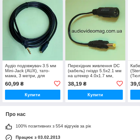
Аудіо подовжувач 3.5 мм
Перехідник живлення DC
Кабе
Mini-Jack (AUX), тато-
(кабель) гніздо 5.5x2.1 мм
(Ste
мама, 3 метри, для
на штекер 4.0x1.7 мм,
(Тюл
навушників та колонок
довжина 15 см
метр
60,99
38,19
39,
₴
₴
підс
Купити
Купити
Про нас
100% позитивних з 554 відгуків за рік
Працює з 03.02.2013