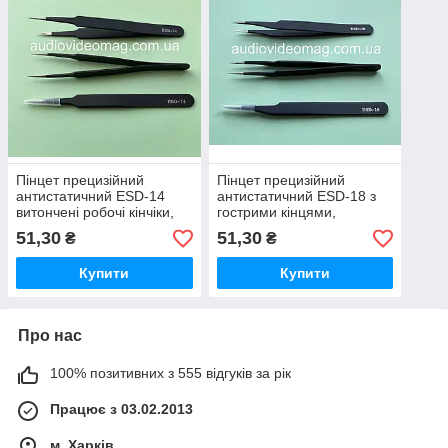
Пінцет прецизійний
Пінцет прецизійний
антистатичний ESD-14
антистатичний ESD-18 з
витончені робочі кінчіки,
гострими кінцями,
немагнітний, 115 мм
нержавіюча сталь, 125 мм
51,30
51,30
₴
₴
Купити
Купити
Про нас
100% позитивних з 555 відгуків за рік
Працює з 03.02.2013
м. Харків