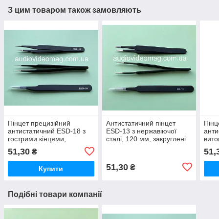
З цим товаром також замовляють
Пінцет прецизійний
Антистатичний пінцет
Пінц
антистатичний ESD-18 з
ESD-13 з нержавіючої
анти
гострими кінцями,
сталі, 120 мм, закруглені
вито
нержавіюча сталь, 125 мм
кінці
нема
51,30
51,
₴
51,30
₴
Купити
Подібні товари компанії