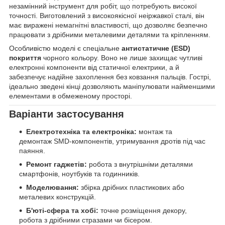
незамінний інструмент для робіт, що потребують високої
точності. Виготовлений з високоякісної неіржавкої сталі, він
має виражені немагнітні властивості, що дозволяє безпечно
працювати з дрібними металевими деталями та кріпленням.
Особливістю моделі є спеціальне
антистатичне (ESD)
покриття
чорного кольору. Воно не лише захищає чутливі
електронні компоненти від статичної електрики, а й
забезпечує надійне захоплення без ковзання пальців. Гострі,
ідеально зведені кінці дозволяють маніпулювати найменшими
елементами в обмеженому просторі.
Варіанти застосування
Електротехніка та електроніка:
монтаж та
демонтаж SMD-компонентів, утримування дротів під час
паяння.
Ремонт гаджетів:
робота з внутрішніми деталями
смартфонів, ноутбуків та годинників.
Моделювання:
збірка дрібних пластикових або
металевих конструкцій.
Б'юті-сфера та хобі:
точне розміщення декору,
робота з дрібними стразами чи бісером.