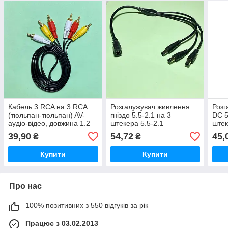
Кабель 3 RCA на 3 RCA
Розгалужувач живлення
Розг
(тюльпан-тюльпан) AV-
гніздо 5.5-2.1 на 3
DC 5
аудіо-відео, довжина 1.2
штекера 5.5-2.1
штек
метра
роут
39,90
54,72
45,
₴
₴
Купити
Купити
Про нас
100% позитивних з 550 відгуків за рік
Працює з 03.02.2013