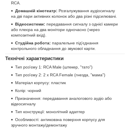
RCA.
Домашній кінотеатр:
Розгалужування аудіосигналу
на дві пари активних колонок або два різні підсилювачі.
Відеосистеми:
передавання сигналу з однієї камери
або плеєра на два монітори одночасно (через
композитний вхід).
Студійна робота:
паралельне під'єднання
контрольного обладнання до звукової карти.
Технічні характеристики
Тип роз'єму 1: RCA Male (штекер, "тато")
Тип роз'єму 2: 2 х RCA Female (гнезда, "мама")
Матеріал корпусу: пластик
Колір: чорний
Призначення: передавання аналогового аудіо або
відеосигналу
Тип конструкції: монолітний адаптер
Особливості: антиковзна поверхня корпусу для
зручного монтажу/демонтажу