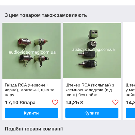
З цим товаром також замовляють
Гнізда RCA (червоне +
Штекер RCA (тюльпан) з
Штек
чорне), монтажні, ціна за
клемною колодкою (під
у ме
пару
гвинт) без пайки
пайк
захи
17,10
14,25
14,
₴/пара
₴
Купити
Купити
Подібні товари компанії