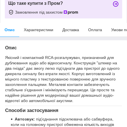
Що таке купити з Пром?
Замовлення під захистом
Опис
Характеристики
Доставка
Оплата
Умови п
Опис
Якісний і компактний RCA-розгалужувач, призначений для
дублювання аудіо або відеосигналу. Конструкція "штекер на
два гнізда" дає змогу легко під'єднати два пристрої до одного
джерела сигналу без втрати якості. Корпус виготовлений із
міцного пластику з текстурованою поверхнею для зручного
захоплення пальцями. Металеві контакти забезпечують
стабільне з'єднання і мінімізують перешкоди. Це просте та
надійне рішення для модернізації вашої домашньої аудіо-
відеотеї або автомобільної акустики.
Способи застосування
Автозвук:
під'єднання підсилювача або сабвуфера,
коли на головному пристрої обмежена кількість виходів