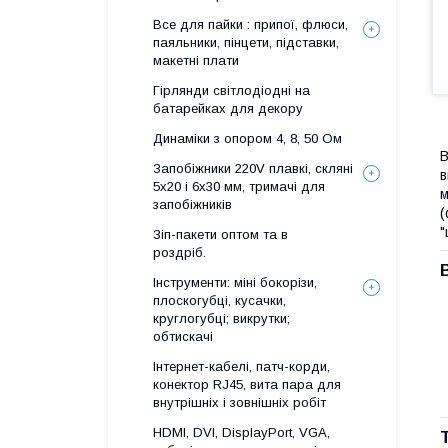
Все для пайки : припої, флюси,
паяльники, пінцети, підставки,
макетні плати
Гірлянди світлодіодні на
батарейках для декору
Динаміки з опором 4, 8, 50 Ом
В
Запобіжники 220V плавкі, скляні
в
5x20 і 6х30 мм, тримачі для
м
запобіжників
(
"
Зіп-пакети оптом та в
роздріб.
Інструменти: міні бокорізи,
плоскогубці, кусачки,
круглогубці; викрутки;
обтискачі
Інтернет-кабелі, патч-корди,
конектор RJ45, вита пара для
внутрішніх і зовнішніх робіт
HDMI, DVI, DisplayPort, VGA,