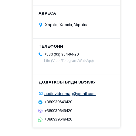
Харків, Харків, Україна
+380 (93) 964-94-20
Life (Viber/Telegram/WatsApp)
audiovideomag@gmail.com
+380939649420
+380939649420
+380939649420