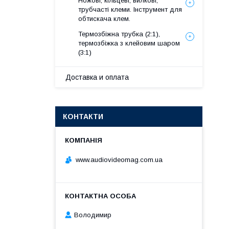
Ножові, кільцеві, вилкові,
трубчасті клеми. Інструмент для
обтискача клем.
Термозбіжна трубка (2:1),
термозбіжка з клейовим шаром
(3:1)
Доставка и оплата
КОНТАКТИ
www.audiovideomag.com.ua
Володимир