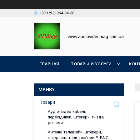
+380 (93) 964-94-20
www.audiovideomag.com.ua
ГЛАВНАЯ
ТОВАРЫ И УСЛУГИ
КОН
Товари
Аудіо-відео кабелі,
перехідники, штекери, гнізда,
роз'єми.
Антенні телевізійні штекери,
гнізда,сплітери, роз'єми F, BNC,