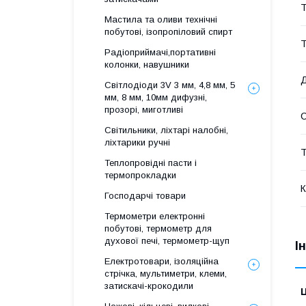
Т
Мастила та оливи технічні
побутові, ізопропіловий спирт
Т
Радіоприймачі,портативні
колонки, навушники
Д
Світлодіоди 3V 3 мм, 4,8 мм, 5
мм, 8 мм, 10мм дифузні,
прозорі, миготливі
Світильники, ліхтарі налобні,
ліхтарики ручні
Т
Теплопровідні пасти і
термопрокладки
К
Господарчі товари
Термометри електронні
побутові, термометр для
духової печі, термометр-щуп
І
Електротовари, ізоляційна
стрічка, мультиметри, клеми,
затискачі-крокодили
Ц