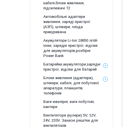
кабелі,блоки живлення,
підсилювачі Т2
Автомобільні адаптери
живлення, заряді пристрої
(АЗП), штекери, гнізда
прикуривача
Акумулятори Li-Ion 18650 літій-
іонні, зарядні пристрої, відсіки
для акумуляторів,розбірні
Power Bank
Батарейки,акумулятори,зарядні
пристрої, відсіки для батарей
Блоки живлення (адаптери),
штекери, кабелі, для побутової
апаратури, планшетів,
телефонів
Ваги ювелірні, ваги побутові,
кантери
Вентилятори (кулери) 5V, 12V,
24V, 220V. Захисні решітки для
вентиляторів