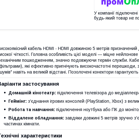
У компанії підключені
будь-який товар не п
исокоякісний кабель HDMI - HDMI довжиною 5 метрів призначений 
исокої чіткості. Головна особливість цієї моделі — міцне нейлонов
еханічним пошкодженням, значно подовжуючи термін служби. Каб
фільтрами), які ефективно пригнічують високочастотні перешкоди, 
шумів" навіть на великій відстані. Позолочені конектори гарантують в
Варіанти застосування
Домашній кінотеатр:
підключення телевізора до медіаплеєра
Геймінг:
з'єднання ігрових консолей (PlayStation, Xbox) з вел
Робота та навчання:
підключення ноутбука або ПК до моніто
Віддалене обладнання:
завдяки довжині 5 метрів зручно з'
частинах кімнати.
Технічні характеристики