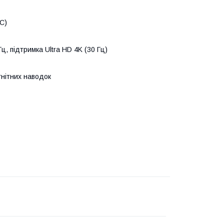
RC)
ц, підтримка Ultra HD 4K (30 Гц)
гнітних наводок