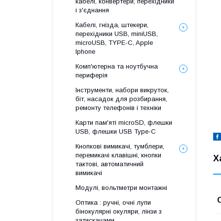
кабелі, конвертери, перехідники
і з'єднання
Кабелі, гнізда, штекери,
перехідники USB, miniUSB,
microUSB, TYPE-C, Apple
Iphone
Комп'ютерна та ноутбучна
периферія
Інструменти, набори викруток,
біт, насадок для розбирання,
ремонту телефонів і техніки
Карти пам'яті microSD, флешки
USB, флешки USB Type-C
Кнопкові вимикачі, тумблери,
перемикачі клавішні, кнопки
Х
тактові, автоматичний
вимикачі
Модулі, вольтметри монтажні
Оптика : ручні, очні лупи
бінокулярні окуляри, лінзи з
затискачами