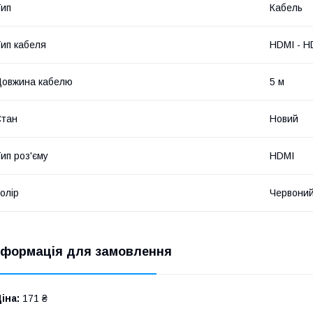
ип
Кабель
ип кабеля
HDMI - H
овжина кабелю
5 м
Стан
Новий
ип роз'єму
HDMI
олір
Червони
нформація для замовлення
іна:
171 ₴