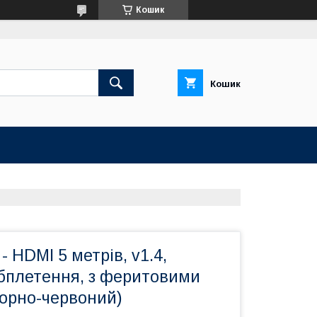
Кошик
Кошик
- HDMI 5 метрів, v1.4,
бплетення, з феритовими
чорно-червоний)