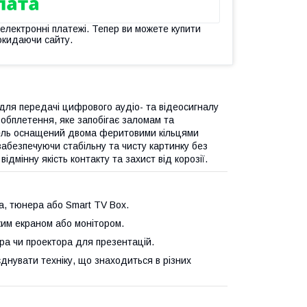
 електронні платежі. Тепер ви можете купити
окидаючи сайту.
для передачі цифрового аудіо- та відеосигналу
е обплетення, яке запобігає заломам та
ель оснащений двома феритовими кільцями
забезпечуючи стабільну та чисту картинку без
ідмінну якість контакту та захист від корозії.
, тюнера або Smart TV Box.
иким екраном або монітором.
ра чи проектора для презентацій.
єднувати техніку, що знаходиться в різних