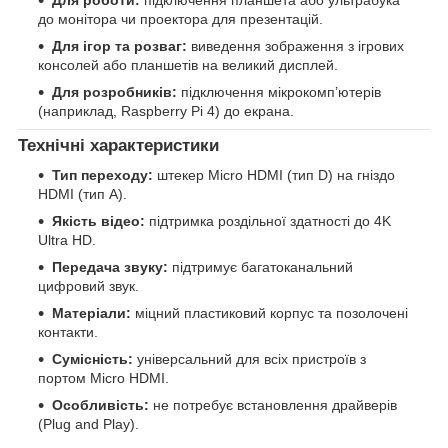
до монітора чи проектора для презентацій.
Для ігор та розваг:
виведення зображення з ігрових
консолей або планшетів на великий дисплей.
Для розробників:
підключення мікрокомп’ютерів
(наприклад, Raspberry Pi 4) до екрана.
Технічні характеристики
Тип переходу:
штекер Micro HDMI (тип D) на гніздо
HDMI (тип A).
Якість відео:
підтримка роздільної здатності до 4K
Ultra HD.
Передача звуку:
підтримує багатоканальний
цифровий звук.
Матеріали:
міцний пластиковий корпус та позолочені
контакти.
Сумісність:
універсальний для всіх пристроїв з
портом Micro HDMI.
Особливість:
не потребує встановлення драйверів
(Plug and Play).