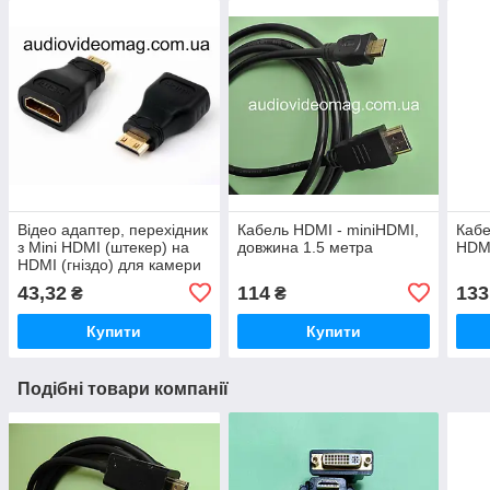
Відео адаптер, перехідник
Кабель HDMI - miniHDMI,
Кабе
з Mini HDMI (штекер) на
довжина 1.5 метра
HDMI
HDMI (гніздо) для камери
та планшета, 4К
43,32
114
133
₴
₴
Купити
Купити
Подібні товари компанії