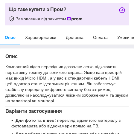
Що таке купити з Пром?
Замовлення під захистом
Опис
Характеристики
Доставка
Оплата
Умови п
Опис
Компактний відео перехідник дозволяє легко підключити
портативну техніку до великого екрана. Якщо ваш пристрій
має вихід Micro HDMI, а у вас є стандартний кабель HDMI,
цей адаптер стане ідеальним рішенням. Він забезпечує
стабільну передачу цифрового сигналу без затримок,
дозволяючи насолоджуватися якісним зображенням та звуком
на телевізорі чи моніторі.
Варіанти застосування
Для фото та відео:
перегляд відзнятого матеріалу з
фотоапарата або відеокамери прямо на ТВ.
Для роботи:
підключення планшета або ультрабука