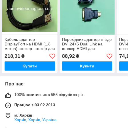
Кабель-адаптер
Перехідник адаптер гніздо
Пере
DisplayPort на HDMI (1,8
DVI 24+5 Dual Link на
DVI-
метра) штекер-штекер для
штекер HDMI для
позо
підключення монітора/ТВ
монітора та відеокарти
двон
218,31
88,92
74,
₴
₴
до ПК
Купити
Купити
Про нас
100% позитивних з 555 відгуків за рік
Працює з 03.02.2013
м. Харків
Харків, Харків, Україна