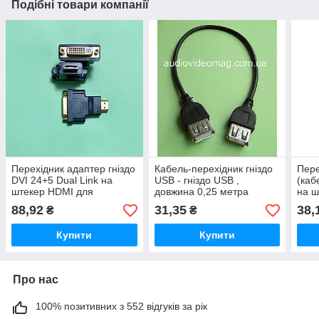
Подібні товари компанії
Перехідник адаптер гніздо
Кабель-перехідник гніздо
Пере
DVI 24+5 Dual Link на
USB - гніздо USB ,
(каб
штекер HDMI для
довжина 0,25 метра
на ш
монітора та відеокарти
довж
88,92
31,35
38,
₴
₴
Купити
Купити
Про нас
100% позитивних з 552 відгуків за рік