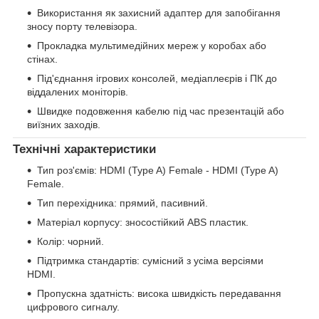
Використання як захисний адаптер для запобігання
зносу порту телевізора.
Прокладка мультимедійних мереж у коробах або
стінах.
Під'єднання ігрових консолей, медіаплеєрів і ПК до
віддалених моніторів.
Швидке подовження кабелю під час презентацій або
виїзних заходів.
Технічні характеристики
Тип роз'ємів: HDMI (Type A) Female - HDMI (Type A)
Female.
Тип перехідника: прямий, пасивний.
Матеріал корпусу: зносостійкий ABS пластик.
Колір: чорний.
Підтримка стандартів: сумісний з усіма версіями
HDMI.
Пропускна здатність: висока швидкість передавання
цифрового сигналу.