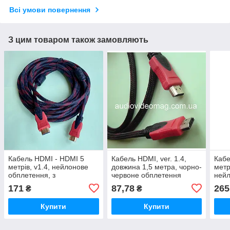
Всі умови повернення
З цим товаром також замовляють
Кабель HDMI - HDMI 5
Кабель HDMI, ver. 1.4,
Кабе
метрів, v1.4, нейлонове
довжина 1,5 метра, чорно-
метр
обплетення, з
червоне обплетення
нейл
феритовими фільтрами
фери
171
87,78
265
₴
₴
(чорно-червоний)
черв
Купити
Купити