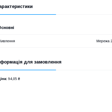
арактеристики
Основні
Живлення
Мережа 
нформація для замовлення
іна:
94,05 ₴