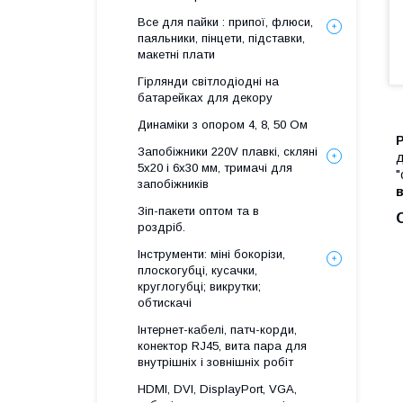
Все для пайки : припої, флюси,
паяльники, пінцети, підставки,
макетні плати
Гірлянди світлодіодні на
батарейках для декору
Динаміки з опором 4, 8, 50 Ом
Запобіжники 220V плавкі, скляні
д
5x20 і 6х30 мм, тримачі для
"
запобіжників
в
Зіп-пакети оптом та в
роздріб.
Інструменти: міні бокорізи,
плоскогубці, кусачки,
круглогубці; викрутки;
обтискачі
Інтернет-кабелі, патч-корди,
конектор RJ45, вита пара для
внутрішніх і зовнішніх робіт
HDMI, DVI, DisplayPort, VGA,