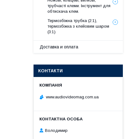
Ножові, кільцеві, вилкові,
трубчасті клеми. Інструмент для
обтискача клем.
Термозбіжна трубка (2:1),
термозбіжка з клейовим шаром
(3:1)
Доставка и оплата
КОНТАКТИ
www.audiovideomag.com.ua
Володимир