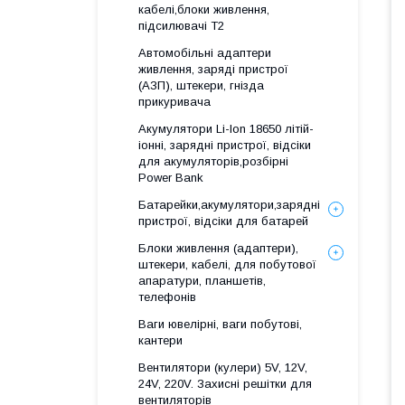
кабелі,блоки живлення,
підсилювачі Т2
Автомобільні адаптери
живлення, заряді пристрої
(АЗП), штекери, гнізда
прикуривача
Акумулятори Li-Ion 18650 літій-
іонні, зарядні пристрої, відсіки
для акумуляторів,розбірні
Power Bank
Батарейки,акумулятори,зарядні
пристрої, відсіки для батарей
Блоки живлення (адаптери),
штекери, кабелі, для побутової
апаратури, планшетів,
телефонів
Ваги ювелірні, ваги побутові,
кантери
Вентилятори (кулери) 5V, 12V,
24V, 220V. Захисні решітки для
вентиляторів