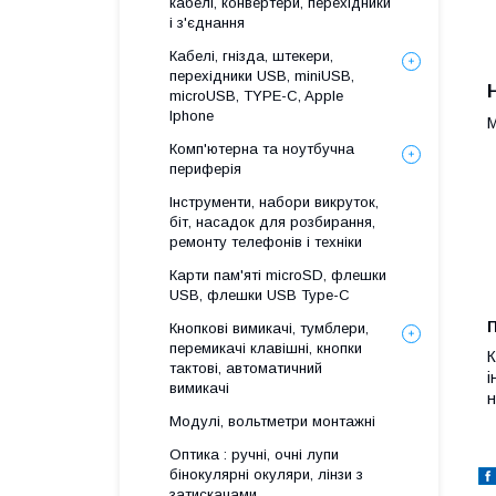
кабелі, конвертери, перехідники
і з'єднання
Кабелі, гнізда, штекери,
перехідники USB, miniUSB,
microUSB, TYPE-C, Apple
Iphone
М
Комп'ютерна та ноутбучна
периферія
Інструменти, набори викруток,
біт, насадок для розбирання,
ремонту телефонів і техніки
Карти пам'яті microSD, флешки
USB, флешки USB Type-C
Кнопкові вимикачі, тумблери,
перемикачі клавішні, кнопки
К
тактові, автоматичний
і
вимикачі
н
Модулі, вольтметри монтажні
Оптика : ручні, очні лупи
бінокулярні окуляри, лінзи з
затискачами