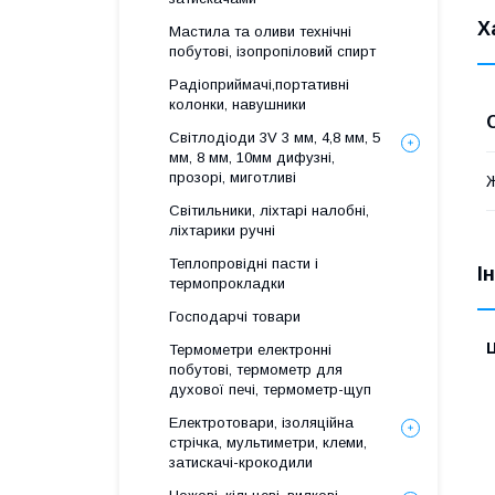
Х
Мастила та оливи технічні
побутові, ізопропіловий спирт
Радіоприймачі,портативні
колонки, навушники
Світлодіоди 3V 3 мм, 4,8 мм, 5
мм, 8 мм, 10мм дифузні,
прозорі, миготливі
Світильники, ліхтарі налобні,
ліхтарики ручні
Теплопровідні пасти і
І
термопрокладки
Господарчі товари
Ц
Термометри електронні
побутові, термометр для
духової печі, термометр-щуп
Електротовари, ізоляційна
стрічка, мультиметри, клеми,
затискачі-крокодили