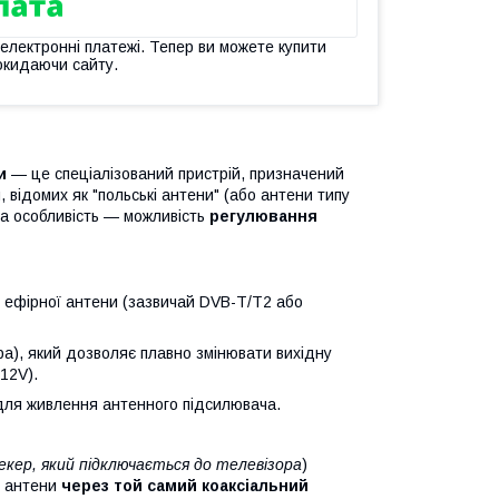
 електронні платежі. Тепер ви можете купити
окидаючи сайту.
и
— це спеціалізований пристрій, призначений
 відомих як "польські антени" (або антени типу
ва особливість — можливість
регулювання
 ефірної антени (зазвичай DVB-T/T2 або
а), який дозволяє плавно змінювати вихідну
12V).
для живлення антенного підсилювача.
кер, який підключається до теле
візора
)
ч антени
через той самий коаксіальний