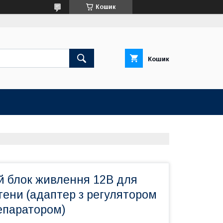
Кошик
Кошик
й блок живлення 12В для
тени (адаптер з регулятором
епаратором)