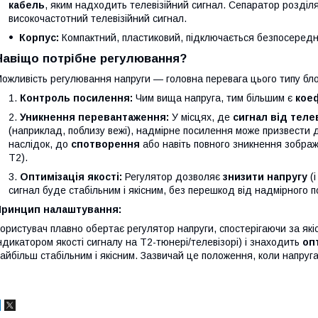
кабель
, яким надходить телевізійний сигнал. Сепаратор розділя
високочастотний телевізійний сигнал.
Корпус:
Компактний, пластиковий, підключається безпосередн
Навіщо потрібне регулювання?
ожливість регулювання напруги — головна перевага цього типу бло
Контроль посилення:
Чим вища напруга, тим більшим є
кое
Уникнення перевантаження:
У місцях, де
сигнал від теле
(наприклад, поблизу вежі), надмірне посилення може призвести
наслідок, до
спотворення
або навіть повного зникнення зобра
T2).
Оптимізація якості:
Регулятор дозволяє
знизити напругу
(і
сигнал буде стабільним і якісним, без перешкод від надмірного 
Принцип налаштування:
ористувач плавно обертає регулятор напруги, спостерігаючи за які
ндикатором якості сигналу на Т2-тюнері/телевізорі) і знаходить
оп
айбільш стабільним і якісним. Зазвичай це положення, коли напруг