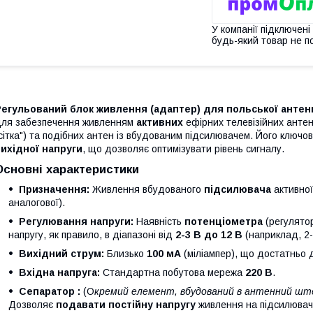
У компанії підключені
будь-який товар не п
Регульований блок живлення (адаптер) для польської антен
ля забезпечення живленням
активних
ефірних телевізійних антен,
сітка") та подібних антен із вбудованим підсилювачем. Його ключо
ихідної напруги
, що дозволяє оптимізувати рівень сигналу.
Основні характеристики
Призначення:
Живлення вбудованого
підсилювача
активної
аналогової).
Регулювання напруги:
Наявність
потенціометра
(регулятор
напругу, як правило, в діапазоні від
2-3 В до 12 В
(наприклад, 2-
Вихідний струм:
Близько
100 мА
(міліампер), що достатньо 
Вхідна напруга:
Стандартна побутова мережа
220 В
.
Сепаратор :
(О
кремий елемент, вбудований в антенний ште
Дозволяє
подавати постійну напругу
живлення на підсилюва