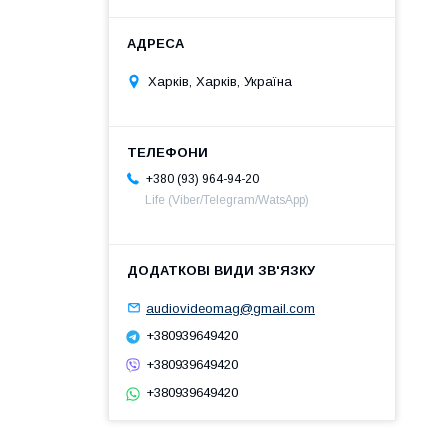
Харків, Харків, Україна
+380 (93) 964-94-20
Life (Viber/Telegram/WatsApp)
audiovideomag@gmail.com
+380939649420
+380939649420
+380939649420