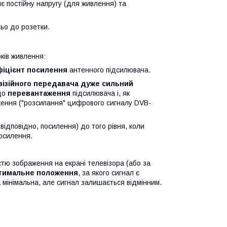
є постійну напругу (для живлення) та
ьо до розетки.
ків живлення:
фіцієнт посилення
антенного підсилювача.
візійного передавача дуже сильний
 до
перевантаження
підсилювача і, як
ження ("розсипання" цифрового сигналу DVB-
 відповідно, посилення) до того рівня, коли
посилення.
стю зображення на екрані телевізора (або за
тимальне положення
, за якого сигнал є
а мінімальна, але сигнал залишається відмінним.