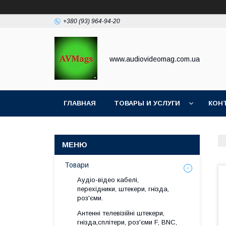
+380 (93) 964-94-20
www.audiovideomag.com.ua
ГЛАВНАЯ
ТОВАРЫ И УСЛУГИ
КОН
Товари
Аудіо-відео кабелі,
перехідники, штекери, гнізда,
роз'єми.
Антенні телевізійні штекери,
гнізда,сплітери, роз'єми F, BNC,