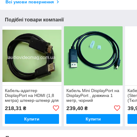
Всі умови повернення
Подібні товари компанії
Кабель-адаптер
Кабель Mini DisplayPort на
Кабе
DisplayPort на HDMI (1,8
DisplayPort , довжина 1
(Ste
метра) штекер-штекер для
метр, чорний
(Тюл
підключення монітора/ТВ
метр
218,31
239,40
39,
₴
₴
до ПК
підс
Купити
Купити