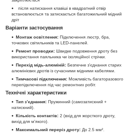
після натискання клавіші в квадратний отвір
встановлюється та затискається багатожильний мідний
дріт
Варіанти застосування
Монтаж освітлення:
Підключення люстр, бра,
точкових світильників та LED-панелей.
Ремонт проводки:
Швидке подовження дроту без
використання паяльника чи ізоляційної стрічки.
Перехід мідь-алюміній:
Безпечне з'єднання старих
алюмінієвих дротів із сучасними мідними кабелями.
Тимчасові підключення:
Можливість багаторазового
перепідключення під час ремонтних робіт.
Технічні характеристики
Тип з’єднання:
Пружинний (самозатискний +
натискний).
Кількість контактів:
2 (вхід для жорсткого дроту,
вихід для м'якого).
Максимальний переріз дроту:
До 2.5 мм².