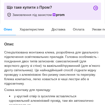
Що таке купити з Пром?
Замовлення під захистом
Опис
Характеристики
Доставка
Оплата
Умови п
Опис
Спеціалізована монтажна клема, розроблена для ідеального
підключення освітлювальних приладів. Головна особливість -
поєднання двох типів затискачів: самозатискний (для
жорсткого дроту зі стіни) та важільний/пружинний (для м’якого
дроту світильника). Це найнадійніший спосіб з’єднати мідну
проводку з алюмінієвою без ризику окислення та перегріву.
Клема компактна, легко ховається в чаші люстри або в
підрозетнику.
Схема монтажу для прикладу:
у круглий отвір із зусиллям вставляється
одножильний алюмінієвий провід, там він автоматично
закріплюється