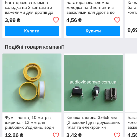
Багаторазова клемна
Багаторазова клемна
Клем
колодка на 2 контакти з
колодка на 3 контакти з
бага
важелями для дротів до
важелями для дротів до
конт
2.5 мм2.
2.5 мм².
зати
3,99
4,56
₴
₴
221,
алюм
9,6
Купити
Купити
Подібні товари компанії
Фум - лента, 10 метрів,
Кнопка тактова 3х6х5 мм
Бага
ширина - 12 мм для
(2 виводи) для друкованих
коло
різьбових з'єднань, води
плат та електроніки
важе
та опалення
2.5 
12,26
3,42
4,5
₴
₴