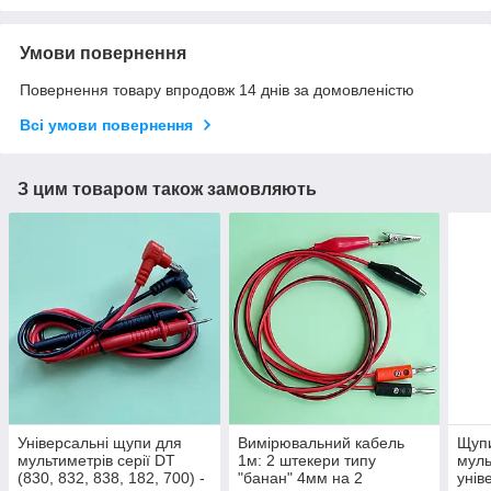
Умови повернення
Повернення товару впродовж 14 днів за домовленістю
Всі умови повернення
З цим товаром також замовляють
Універсальні щупи для
Вимірювальний кабель
Щупи
мультиметрів серії DT
1м: 2 штекери типу
муль
(830, 832, 838, 182, 700) -
"банан" 4мм на 2
унів