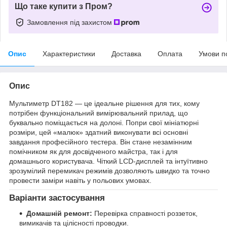
Що таке купити з Пром?
Замовлення під захистом
Опис
Характеристики
Доставка
Оплата
Умови п
Опис
Мультиметр DT182 — це ідеальне рішення для тих, кому
потрібен функціональний вимірювальний прилад, що
буквально поміщається на долоні. Попри свої мініатюрні
розміри, цей «малюк» здатний виконувати всі основні
завдання професійного тестера. Він стане незамінним
помічником як для досвідченого майстра, так і для
домашнього користувача. Чіткий LCD-дисплей та інтуїтивно
зрозумілий перемикач режимів дозволяють швидко та точно
провести заміри навіть у польових умовах.
Варіанти застосування
Домашній ремонт:
Перевірка справності роззеток,
вимикачів та цілісності проводки.