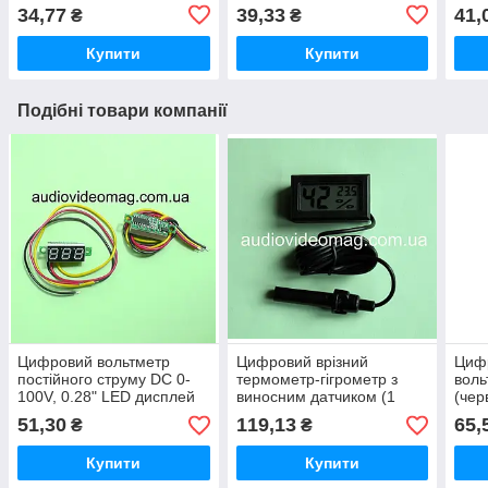
стандартний комплект
затискачі "крокодил" 35мм
нако
34,77
39,33
41,
₴
₴
Купити
Купити
Подібні товари компанії
Цифровий вольтметр
Цифровий врізний
Цифр
постійного струму DC 0-
термометр-гігрометр з
воль
100V, 0.28" LED дисплей
виносним датчиком (1
(чер
(Зелений)
метр) - електронний
трьо
51,30
119,13
65,
₴
₴
вимірювач для
вимі
інкубаторів, тераріумів та
авто
Купити
Купити
авто