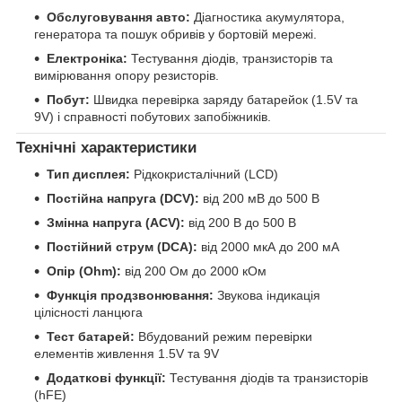
Обслуговування авто:
Діагностика акумулятора,
генератора та пошук обривів у бортовій мережі.
Електроніка:
Тестування діодів, транзисторів та
вимірювання опору резисторів.
Побут:
Швидка перевірка заряду батарейок (1.5V та
9V) і справності побутових запобіжників.
Технічні характеристики
Тип дисплея:
Рідкокристалічний (LCD)
Постійна напруга (DCV):
від 200 мВ до 500 В
Змінна напруга (ACV):
від 200 В до 500 В
Постійний струм (DCA):
від 2000 мкА до 200 мА
Опір (Ohm):
від 200 Ом до 2000 кОм
Функція продзвонювання:
Звукова індикація
цілісності ланцюга
Тест батарей:
Вбудований режим перевірки
елементів живлення 1.5V та 9V
Додаткові функції:
Тестування діодів та транзисторів
(hFE)