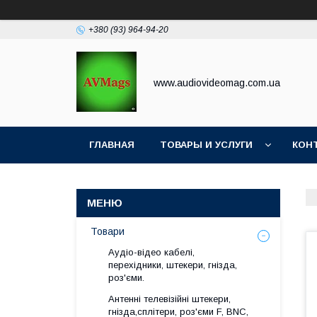
+380 (93) 964-94-20
www.audiovideomag.com.ua
ГЛАВНАЯ
ТОВАРЫ И УСЛУГИ
КОН
Товари
Аудіо-відео кабелі,
перехідники, штекери, гнізда,
роз'єми.
Антенні телевізійні штекери,
гнізда,сплітери, роз'єми F, BNC,