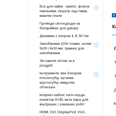
Все для пайки : припої, флюси,
паяльники, пінцети, підставки,
макетні плати
Гірлянди світлодіодні на
Х
батарейках для декору
Динаміки з опором 4, 8, 50 Ом
Запобіжники 220V плавкі, скляні
5x20 і 6х30 мм, тримачі для
запобіжників
Зіп-пакети оптом та в
Т
роздріб.
Інструменти: міні бокорізи,
Т
плоскогубці, кусачки,
круглогубці; викрутки;
обтискачі
Д
Інтернет-кабелі, патч-корди,
конектор RJ45, вита пара для
К
внутрішніх і зовнішніх робіт
HDMI, DVI, DisplayPort, VGA,