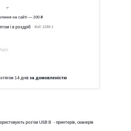
лення на сайті — 200 ₴
птом і в роздріб
Код:
1186-1
sApp)
ротягом 14 днів
за домовленістю
ористовують роз'єм USB В - принтерів, сканерів