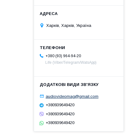
Харків, Харків, Україна
+380 (93) 964-94-20
Life (Viber/Telegram/WatsApp)
audiovideomag@gmail.com
+380939649420
+380939649420
+380939649420