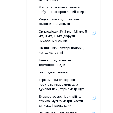
Мастила та оливи технічні
побутові, ізопропіловий спирт
Радіоприймачі,портативні
колонки, навушники
Світлодіоди 3V 3 мм, 4,8 мм, 5
мм, 8 мм, 10мм дифузні,
прозорі, миготливі
Світильники, ліхтарі налобні,
ліхтарики ручні
Теплопровідні пасти і
термопрокладки
Господарчі товари
Термометри електронні
побутові, термометр для
духової печі, термометр-щуп
Електротовари, ізоляційна
стрічка, мультиметри, клеми,
затискачі-крокодили