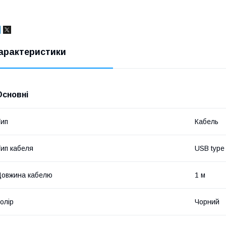
арактеристики
Основні
ип
Кабель
ип кабеля
USB type 
овжина кабелю
1 м
олір
Чорний