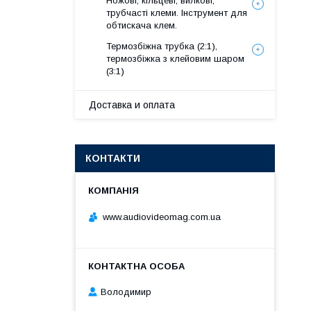
Ножові, кільцеві, вилкові,
трубчасті клеми. Інструмент для
обтискача клем.
Термозбіжна трубка (2:1),
термозбіжка з клейовим шаром
(3:1)
Доставка и оплата
КОНТАКТИ
www.audiovideomag.com.ua
Володимир