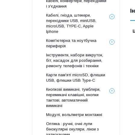
кабелі, конвертери, перехідники
і з'єднання
І
Кабелі, гнізда, штекери,
перехідники USB, miniUSB,
microUSB, TYPE-C, Apple
Ц
Iphone
Комп'ютерна та ноутбучна
периферія
Інструменти, набори викруток,
біт, насадок для розбирання,
ремонту телефонів і техніки
Карти пам'яті microSD, флешки
USB, флешки USB Type-C
Кнопкові вимикачі, тумблери,
перемикачі клавішні, кнопки
тактові, автоматичний
вимикачі
Модулі, вольтметри монтажні
Оптика : ручні, очні лупи
бінокулярні окуляри, лінзи з
затискачами