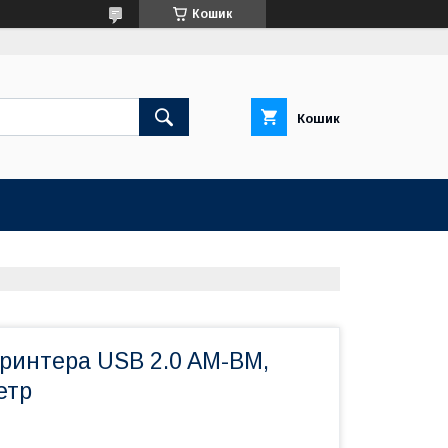
Кошик
Кошик
принтера USB 2.0 AM-BM,
етр