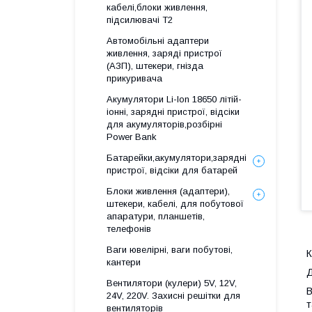
кабелі,блоки живлення,
підсилювачі Т2
Автомобільні адаптери
живлення, заряді пристрої
(АЗП), штекери, гнізда
прикуривача
Акумулятори Li-Ion 18650 літій-
іонні, зарядні пристрої, відсіки
для акумуляторів,розбірні
Power Bank
Батарейки,акумулятори,зарядні
пристрої, відсіки для батарей
Блоки живлення (адаптери),
штекери, кабелі, для побутової
апаратури, планшетів,
телефонів
Ваги ювелірні, ваги побутові,
К
кантери
Д
Вентилятори (кулери) 5V, 12V,
В
24V, 220V. Захисні решітки для
т
вентиляторів