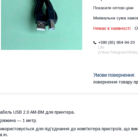
Показати оптові ціни
Мінімальна сума замов
Немає в наявності
О
+380 (93) 964-94-20
Life
(Viber/Telegram/Wat
повернення товару п
абель USB 2.0 AM-BM для принтера.
овжина — 1 метр.
икористовується для під'єднання до комп'ютера пристроїв, що вик
а ін.