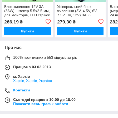
Блок живлення 12V 3A
Універсальний блок
Блок
(36W), штекер 5.5x2.5 мм,
живлення (3V, 4.5V, 6V,
(мер
для моніторів, LED стрічок
7.5V, 9V, 12V) 3A, 8
2A ш
та систем
штекерів-насадок
інст
266,19
279,30
282
₴
₴
відеоспостереження
елек
Купити
Купити
Про нас
100% позитивних з 553 відгуків за рік
Працює з 03.02.2013
м. Харків
Харків, Харків, Україна
Контакти
Сьогодні працює з 10:00 до 18:00
Показати весь графік роботи