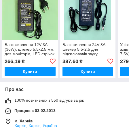
Блок живлення 12V 3A
Блок живлення 24V 3А,
Унів
(36W), штекер 5.5x2.5 мм,
штекер 5.5-2.5 для
живл
для моніторів, LED стрічок
підсилювачів звуку,
7.5V
та систем
паяльних станцій,
штек
266,19
387,60
279
₴
₴
відеоспостереження
зволожувачів повітря
Купити
Купити
Про нас
100% позитивних з 550 відгуків за рік
Працює з 03.02.2013
м. Харків
Харків, Харків, Україна