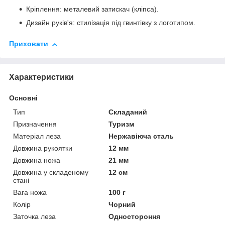
Кріплення: металевий затискач (кліпса).
Дизайн руків'я: стилізація під гвинтівку з логотипом.
Приховати
Характеристики
Основні
Тип
Складаний
Призначення
Туризм
Матеріал леза
Нержавіюча сталь
Довжина рукоятки
12 мм
Довжина ножа
21 мм
Довжина у складеному
12 см
стані
Вага ножа
100 г
Колір
Чорний
Заточка леза
Одностороння