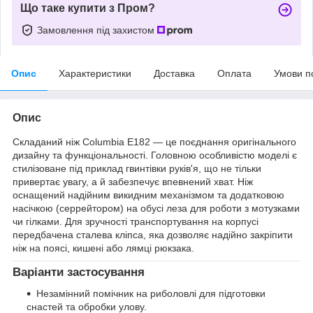
Що таке купити з Пром?
Замовлення під захистом
Опис
Характеристики
Доставка
Оплата
Умови п
Опис
Складаний ніж Columbia Е182 — це поєднання оригінального
дизайну та функціональності. Головною особливістю моделі є
стилізоване під приклад гвинтівки руків'я, що не тільки
привертає увагу, а й забезпечує впевнений хват. Ніж
оснащений надійним викидним механізмом та додатковою
насічкою (серрейтором) на обусі леза для роботи з мотузками
чи гілками. Для зручності транспортування на корпусі
передбачена сталева кліпса, яка дозволяє надійно закріпити
ніж на поясі, кишені або лямці рюкзака.
Варіанти застосування
Незамінний помічник на риболовлі для підготовки
снастей та обробки улову.