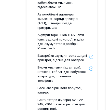
кабелі,блоки живлення,
підсилювачі Т2
Автомобільні адаптери
живлення, заряді пристрої
(АЗП), штекери, гнізда
прикуривача
Акумулятори Li-Ion 18650 літій-
іонні, зарядні пристрої, відсіки
для акумуляторів,розбірні
Power Bank
Батарейки,акумулятори,зарядні
пристрої, відсіки для батарей
Блоки живлення (адаптери),
штекери, кабелі, для побутової
апаратури, планшетів,
телефонів
Ваги ювелірні, ваги побутові,
кантери
Вентилятори (кулери) 5V, 12V,
24V, 220V. Захисні решітки для
вентиляторів