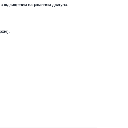
х з підвищеним нагріванням двигуна.
хні).