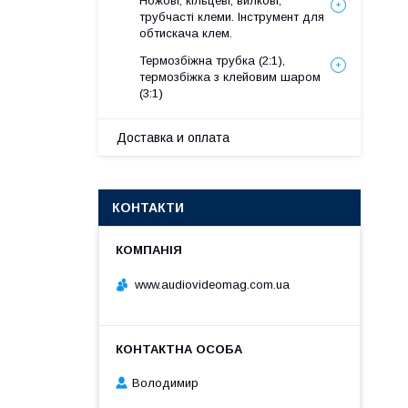
Ножові, кільцеві, вилкові,
трубчасті клеми. Інструмент для
обтискача клем.
Термозбіжна трубка (2:1),
термозбіжка з клейовим шаром
(3:1)
Доставка и оплата
КОНТАКТИ
www.audiovideomag.com.ua
Володимир