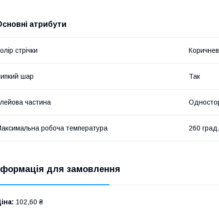
Основні атрибути
олір стрічки
Коричне
ипкий шар
Так
лейова частина
Односто
аксимальна робоча температура
260 град
нформація для замовлення
іна:
102,60 ₴