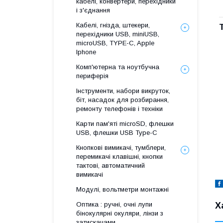
кабелі, конвертери, перехідники
і з'єднання
Кабелі, гнізда, штекери,
перехідники USB, miniUSB,
microUSB, TYPE-C, Apple
Iphone
Комп'ютерна та ноутбучна
периферія
Інструменти, набори викруток,
біт, насадок для розбирання,
ремонту телефонів і техніки
Карти пам'яті microSD, флешки
USB, флешки USB Type-C
Кнопкові вимикачі, тумблери,
перемикачі клавішні, кнопки
тактові, автоматичний
вимикачі
Модулі, вольтметри монтажні
Х
Оптика : ручні, очні лупи
бінокулярні окуляри, лінзи з
затискачами