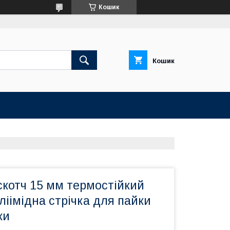
Кошик
Кошик
скотч 15 мм термостійкий
оліімідна стрічка для пайки
ки