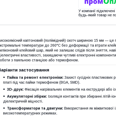
У компанії підключені
будь-який товар не п
исокоякісний каптоновий (поліімідний) скотч шириною 15 мм — це 
кстремальні температури до 260°C без деформації та втрати клей
иліконовий клейовий шар, який не залишає слідів після зняття, наві
іелектричні властивості, захищаючи чутливі електронні компоненти 
оботи з паяльною станцією або термофеном.
Варіанти застосування
Пайка та ремонт електроніки:
Захист сусідніх пластикових р
платі під час пайки термофеном (BGA, SMD).
3D-друк:
Фіксація нагрівальних елементів на екструдері або і
Акумуляторні збірки:
Ізоляція контактів при збиранні літій-і
діелектричній міцності.
Трансформатори та двигуни:
Використання як міжвиткової і
високотемпературних режимах.