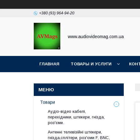
+380 (93) 964-94-20
www.audiovideomag.com.ua
ГЛАВНАЯ
ТОВАРЫ И УСЛУГИ
КОН
Товари
Аудіо-відео кабелі,
перехідники, штекери, гнізда,
роз'єми.
Антенні телевізійні штекери,
гнізда,сплітери, роз'єми F, BNC,