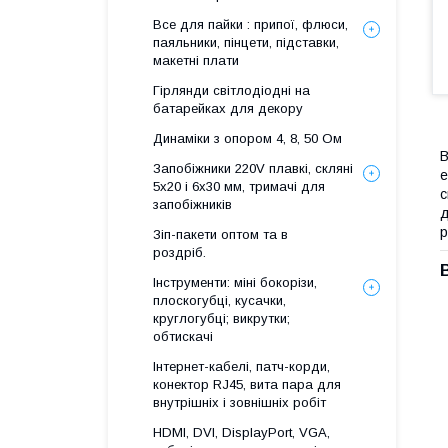
Все для пайки : припої, флюси,
паяльники, пінцети, підставки,
макетні плати
Гірлянди світлодіодні на
батарейках для декору
Динаміки з опором 4, 8, 50 Ом
В
Запобіжники 220V плавкі, скляні
е
5x20 і 6х30 мм, тримачі для
с
запобіжників
д
р
Зіп-пакети оптом та в
роздріб.
Інструменти: міні бокорізи,
плоскогубці, кусачки,
круглогубці; викрутки;
обтискачі
Інтернет-кабелі, патч-корди,
конектор RJ45, вита пара для
внутрішніх і зовнішніх робіт
HDMI, DVI, DisplayPort, VGA,