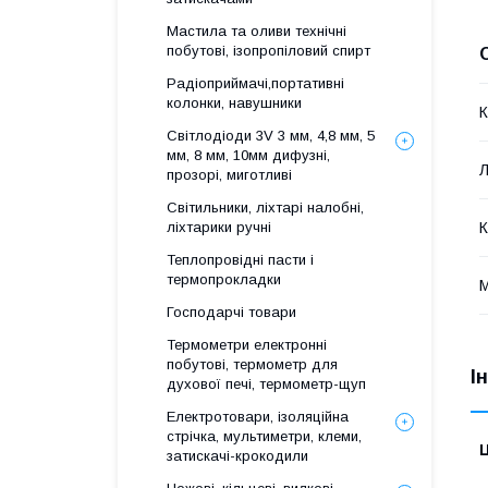
Мастила та оливи технічні
побутові, ізопропіловий спирт
Радіоприймачі,портативні
колонки, навушники
К
Світлодіоди 3V 3 мм, 4,8 мм, 5
мм, 8 мм, 10мм дифузні,
Л
прозорі, миготливі
Світильники, ліхтарі налобні,
К
ліхтарики ручні
Теплопровідні пасти і
термопрокладки
М
Господарчі товари
Термометри електронні
побутові, термометр для
І
духової печі, термометр-щуп
Електротовари, ізоляційна
стрічка, мультиметри, клеми,
Ц
затискачі-крокодили