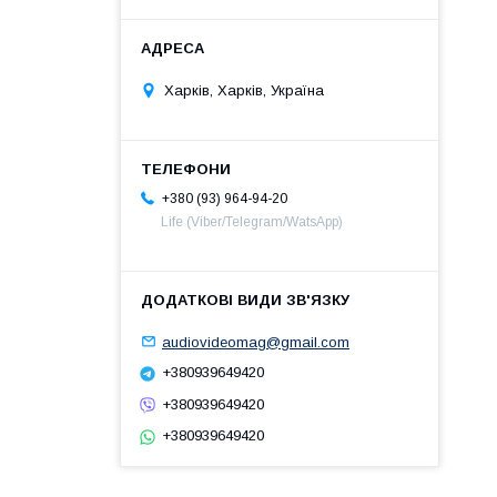
Харків, Харків, Україна
+380 (93) 964-94-20
Life (Viber/Telegram/WatsApp)
audiovideomag@gmail.com
+380939649420
+380939649420
+380939649420