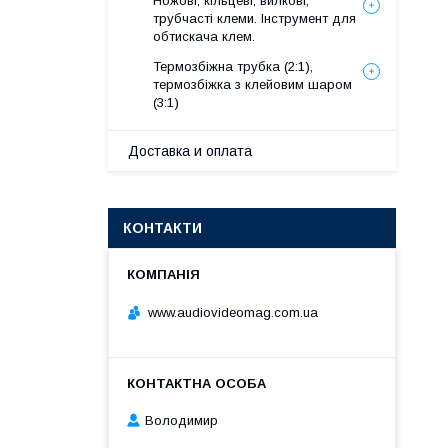
Ножові, кільцеві, вилкові,
трубчасті клеми. Інструмент для
обтискача клем.
Термозбіжна трубка (2:1),
термозбіжка з клейовим шаром
(3:1)
Доставка и оплата
КОНТАКТИ
www.audiovideomag.com.ua
Володимир