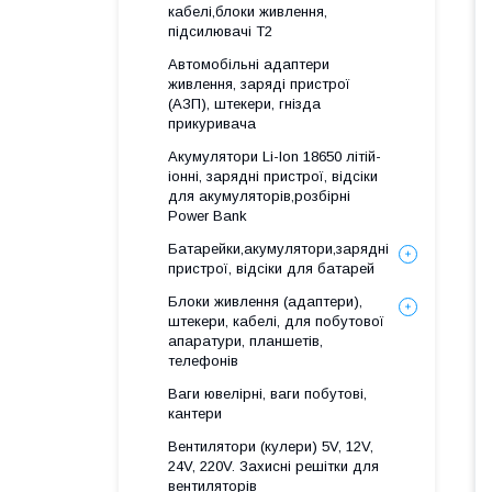
кабелі,блоки живлення,
підсилювачі Т2
Автомобільні адаптери
живлення, заряді пристрої
(АЗП), штекери, гнізда
прикуривача
Акумулятори Li-Ion 18650 літій-
іонні, зарядні пристрої, відсіки
для акумуляторів,розбірні
Power Bank
Батарейки,акумулятори,зарядні
пристрої, відсіки для батарей
Блоки живлення (адаптери),
штекери, кабелі, для побутової
апаратури, планшетів,
телефонів
Ваги ювелірні, ваги побутові,
кантери
Вентилятори (кулери) 5V, 12V,
24V, 220V. Захисні решітки для
вентиляторів