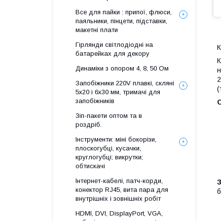
Все для пайки : припої, флюси,
паяльники, пінцети, підставки,
макетні плати
Гірлянди світлодіодні на
К
батарейках для декору
К
Динаміки з опором 4, 8, 50 Ом
н
2
Запобіжники 220V плавкі, скляні
(
5x20 і 6х30 мм, тримачі для
запобіжників
О
Зіп-пакети оптом та в
роздріб.
Інструменти: міні бокорізи,
плоскогубці, кусачки,
круглогубці; викрутки;
обтискачі
Інтернет-кабелі, патч-корди,
конектор RJ45, вита пара для
б
внутрішніх і зовнішніх робіт
HDMI, DVI, DisplayPort, VGA,