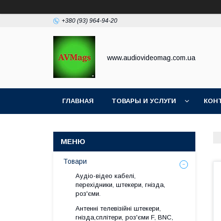
+380 (93) 964-94-20
www.audiovideomag.com.ua
ГЛАВНАЯ
ТОВАРЫ И УСЛУГИ
КОН
Товари
Аудіо-відео кабелі,
перехідники, штекери, гнізда,
роз'єми.
Антенні телевізійні штекери,
гнізда,сплітери, роз'єми F, BNC,