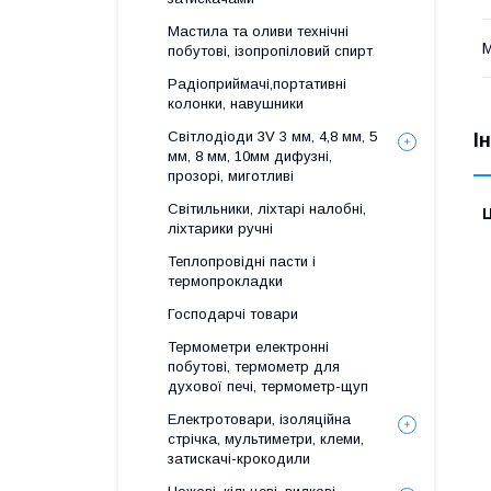
Мастила та оливи технічні
М
побутові, ізопропіловий спирт
Радіоприймачі,портативні
колонки, навушники
Світлодіоди 3V 3 мм, 4,8 мм, 5
І
мм, 8 мм, 10мм дифузні,
прозорі, миготливі
Світильники, ліхтарі налобні,
Ц
ліхтарики ручні
Теплопровідні пасти і
термопрокладки
Господарчі товари
Термометри електронні
побутові, термометр для
духової печі, термометр-щуп
Електротовари, ізоляційна
стрічка, мультиметри, клеми,
затискачі-крокодили