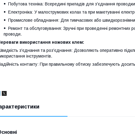
Побутова техніка: Всередині приладів для з'єднання проводки
Електроніка: У малострумових колах та при макетуванні електр
Промислове обладнання: Для тимчасових або швидкорознімних
Ремонт та обслуговування: Зручні при проведенні ремонтних р
проводи.
Переваги використання ножових клем:
видкість з'єднання та роз'єднання: Дозволяють оперативно підкл
икористання інструментів.
адійність контакту: При правильному обтиску забезпечують досить
арактеристики
Основні