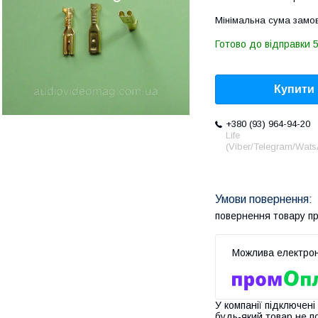
Мінімальна сума замов
Готово до відправки 
Купити
+380 (93) 964-94-20
Life
(Viber/Telegram/Wat
повернення товару п
У компанії підключені
будь-який товар не п