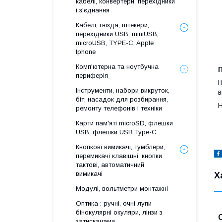
кабелі, конвертери, перехідники
і з'єднання
Кабелі, гнізда, штекери,
перехідники USB, miniUSB,
microUSB, TYPE-C, Apple
Iphone
Комп'ютерна та ноутбучна
периферія
Ш
Інструменти, набори викруток,
в
біт, насадок для розбирання,
Н
ремонту телефонів і техніки
Карти пам'яті microSD, флешки
USB, флешки USB Type-C
Кнопкові вимикачі, тумблери,
перемикачі клавішні, кнопки
тактові, автоматичний
вимикачі
Х
Модулі, вольтметри монтажні
Оптика : ручні, очні лупи
бінокулярні окуляри, лінзи з
затискачами