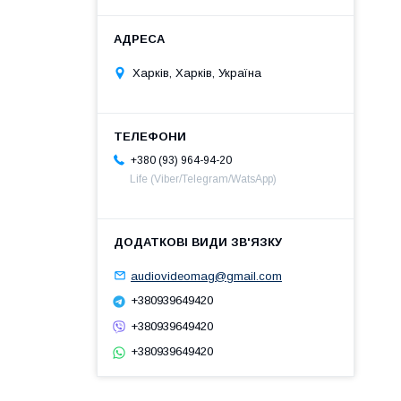
Харків, Харків, Україна
+380 (93) 964-94-20
Life (Viber/Telegram/WatsApp)
audiovideomag@gmail.com
+380939649420
+380939649420
+380939649420