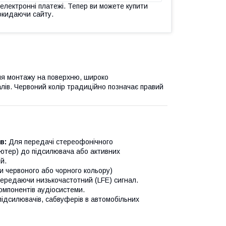
 електронні платежі. Тепер ви можете купити
окидаючи сайту.
для монтажу на поверхню, широко
лів. Червоний колір традиційно позначає правий
в:
Для передачі стереофонічного
'ютер) до підсилювача або активних
й.
и червоного або чорного кольору)
ередаючи низькочастотний (LFE) сигнал.
омпонентів аудіосистеми.
ідсилювачів, сабвуферів в автомобільних