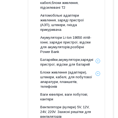
кабелі,блоки живлення,
підсилювачі Т2
Автомобільні адаптери
живлення, заряді пристрої
(АЗП), штекери, гнізда
прикуривача
Акумулятори Li-Ion 18650 літій-
іонні, зарядні пристрої, відсіки
для акумуляторів,розбірні
Power Bank
Батарейки,акумулятори,зарядні
пристрої, відсіки для батарей
Блоки живлення (адаптери),
штекери, кабелі, для побутової
апаратури, планшетів,
телефонів
Ваги ювелірні, ваги побутові,
кантери
Вентилятори (кулери) 5V, 12V,
24V, 220V. Захисні решітки для
вентиляторів