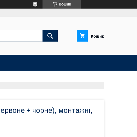
Кошик
Кошик
червоне + чорне), монтажні,