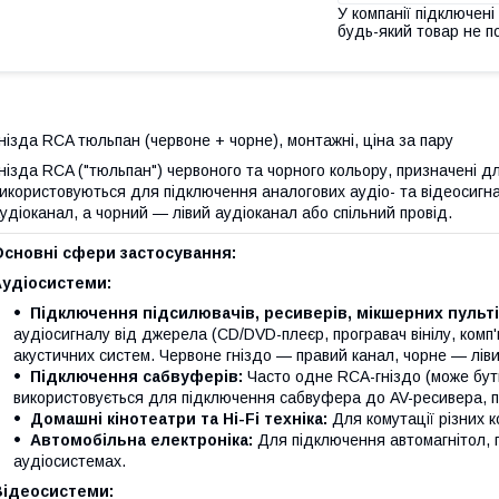
У компанії підключені
будь-який товар не п
нізда RCA тюльпан (червоне + чорне), монтажні, ціна за пару
нізда RCA ("тюльпан") червоного та чорного кольору, призначені 
икористовуються для підключення аналогових аудіо- та відеосигна
удіоканал, а чорний — лівий аудіоканал або спільний провід.
Основні сфери застосування:
Аудіосистеми:
Підключення підсилювачів, ресиверів, мікшерних пульті
аудіосигналу від джерела (CD/DVD-плеєр, програвач вінілу, комп
акустичних систем. Червоне гніздо — правий канал, чорне — ліви
Підключення сабвуферів:
Часто одне RCA-гніздо (може бут
використовується для підключення сабвуфера до AV-ресивера, п
Домашні кінотеатри та Hi-Fi техніка:
Для комутації різних к
Автомобільна електроніка:
Для підключення автомагнітол, п
аудіосистемах.
Відеосистеми: