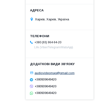
Харків, Харків, Україна
+380 (93) 964-94-20
Life (Viber/Telegram/WatsApp)
audiovideomag@gmail.com
+380939649420
+380939649420
+380939649420