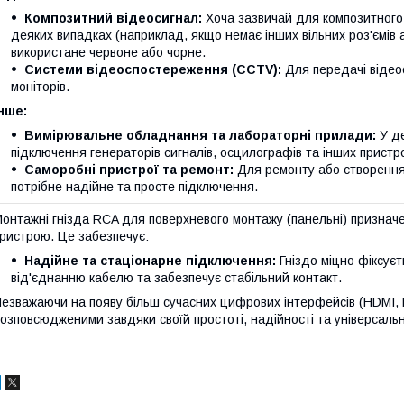
Композитний відеосигнал:
Хоча зазвичай для композитного 
деяких випадках (наприклад, якщо немає інших вільних роз'ємів 
використане червоне або чорне.
Системи відеоспостереження (CCTV):
Для передачі відеос
моніторів.
нше:
Вимірювальне обладнання та лабораторні прилади:
У де
підключення генераторів сигналів, осцилографів та інших пристро
Саморобні пристрої та ремонт:
Для ремонту або створення 
потрібне надійне та просте підключення.
онтажні гнізда RCA для поверхневого монтажу (панельні) признач
ристрою. Це забезпечує:
Надійне та стаціонарне підключення:
Гніздо міцно фіксуєт
від'єднанню кабелю та забезпечує стабільний контакт.
езважаючи на появу більш сучасних цифрових інтерфейсів (HDMI, 
озповсюдженими завдяки своїй простоті, надійності та універсальн