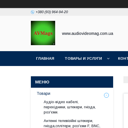
+380 (93) 964-94-20
www.audiovideomag.com.ua
ГЛАВНАЯ
ТОВАРЫ И УСЛУГИ
КОН
Товари
Аудіо-відео кабелі,
перехідники, штекери, гнізда,
роз'єми.
Антенні телевізійні штекери,
гнізда,сплітери, роз'єми F, BNC,