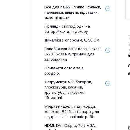
Все для пайки : припої, флюси,
паяльники, пінцети, підставки,
макетні плати
Гірлянди світлодіодні на
батарейках для декору
Г
Динаміки з опором 4, 8, 50 Ом
Г
Запобіжники 220V плавкі, скляні
в
5x20 і 6х30 мм, тримачі для
а
запобіжників
Зіп-пакети оптом та в
роздріб.
Інструменти: міні бокорізи,
плоскогубці, кусачки,
круглогубці; викрутки;
обтискачі
Інтернет-кабелі, патч-корди,
конектор RJ45, вита пара для
внутрішніх і зовнішніх робіт
HDMI, DVI, DisplayPort, VGA,