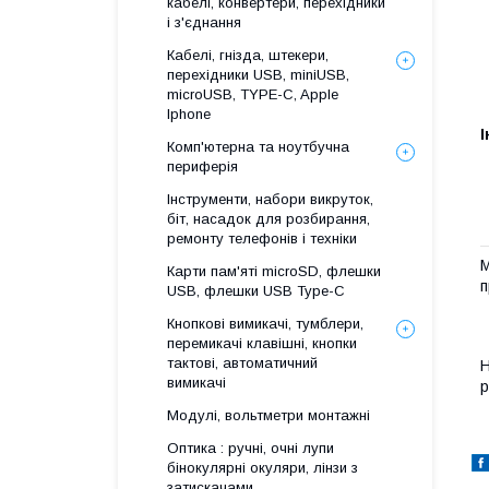
кабелі, конвертери, перехідники
і з'єднання
Кабелі, гнізда, штекери,
перехідники USB, miniUSB,
microUSB, TYPE-C, Apple
Iphone
І
Комп'ютерна та ноутбучна
периферія
Інструменти, набори викруток,
біт, насадок для розбирання,
ремонту телефонів і техніки
М
Карти пам'яті microSD, флешки
п
USB, флешки USB Type-C
Кнопкові вимикачі, тумблери,
перемикачі клавішні, кнопки
тактові, автоматичний
Н
вимикачі
р
Модулі, вольтметри монтажні
Оптика : ручні, очні лупи
бінокулярні окуляри, лінзи з
затискачами