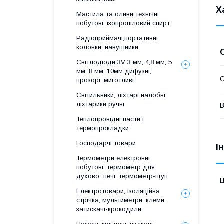
Х
Мастила та оливи технічні
побутові, ізопропіловий спирт
Радіоприймачі,портативні
колонки, навушники
Світлодіоди 3V 3 мм, 4,8 мм, 5
мм, 8 мм, 10мм дифузні,
прозорі, миготливі
Світильники, ліхтарі налобні,
ліхтарики ручні
Теплопровідні пасти і
термопрокладки
Господарчі товари
І
Термометри електронні
побутові, термометр для
духової печі, термометр-щуп
Ц
Електротовари, ізоляційна
стрічка, мультиметри, клеми,
затискачі-крокодили