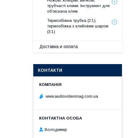
Ножові, кільцеві, вилкові,
трубчасті клеми. Інструмент для
обтискача клем.
Термозбіжна трубка (2:1),
термозбіжка з клейовим шаром
(3:1)
Доставка и оплата
КОНТАКТИ
www.audiovideomag.com.ua
Володимир