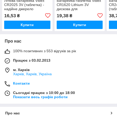
Літієва батарейка Videx
Батарейка-таблетка Videx
Бата
CR2025 3V (таблетка) -
CR1620 Lithium 3V
CR24
надійне джерело
дискова для
(таб
живлення для електроніки
автомобільних ключів та
16,53
19,38
38,
₴
₴
датчиків
Купити
Купити
Про нас
100% позитивних з 553 відгуків за рік
Працює з 03.02.2013
м. Харків
Харків, Харків, Україна
Контакти
Сьогодні працює з 10:00 до 18:00
Показати весь графік роботи
Про нас