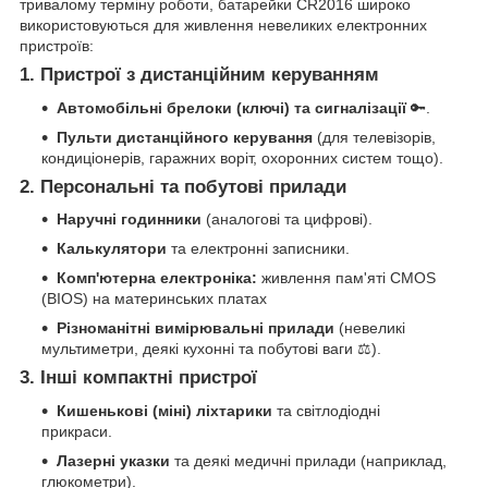
тривалому терміну роботи, батарейки CR2016 широко
використовуються для живлення невеликих електронних
пристроїв:
1. Пристрої з дистанційним керуванням
Автомобільні брелоки (ключі) та сигналізації
🔑.
Пульти дистанційного керування
(для телевізорів,
кондиціонерів, гаражних воріт, охоронних систем тощо).
2. Персональні та побутові прилади
Наручні годинники
(аналогові та цифрові).
Калькулятори
та електронні записники.
Комп'ютерна електроніка:
живлення пам'яті CMOS
(BIOS) на материнських платах
Різноманітні вимірювальні прилади
(невеликі
мультиметри, деякі кухонні та побутові ваги ⚖️).
3. Інші компактні пристрої
Кишенькові (міні) ліхтарики
та світлодіодні
прикраси.
Лазерні указки
та деякі медичні прилади (наприклад,
глюкометри).