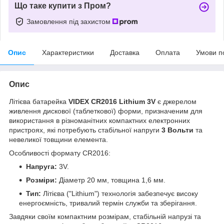
Що таке купити з Пром?
Замовлення під захистом
Опис
Характеристики
Доставка
Оплата
Умови п
Опис
Літієва батарейка
VIDEX CR2016 Lithium 3V
є джерелом
живлення дискової (таблеткової) форми, призначеним для
використання в різноманітних компактних електронних
пристроях, які потребують стабільної напруги
3 Вольти
та
невеликої товщини елемента.
Особливості формату CR2016:
Напруга:
3
V
.
Розміри:
Діаметр
20
мм
, товщина
1
,
6
мм
.
Тип:
Літієва ("Lithium") технологія забезпечує високу
енергоємність, тривалий термін служби та зберігання.
Завдяки своїм компактним розмірам, стабільній напрузі та