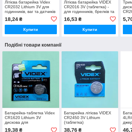
Літієва батарейка Videx
Літієва батарейка VIDEX
Трим
CR2032 Lithium 3V для
CR2016 3V (таблетка) -
диск
годинників, ваг та датчиків
для годинників, брелків та
CR2
електроніки
для 
18,24
16,53
5,7
₴
₴
(DIP
Купити
Купити
Подібні товари компанії
Батарейка-таблетка Videx
Батарейка літієва VIDEX
Бата
CR1620 Lithium 3V
CR2450 3V Lithium
4LR4
дискова для
(таблетка)
джер
автомобільних ключів та
спец
19,38
38,76
46,
₴
₴
датчиків
та е