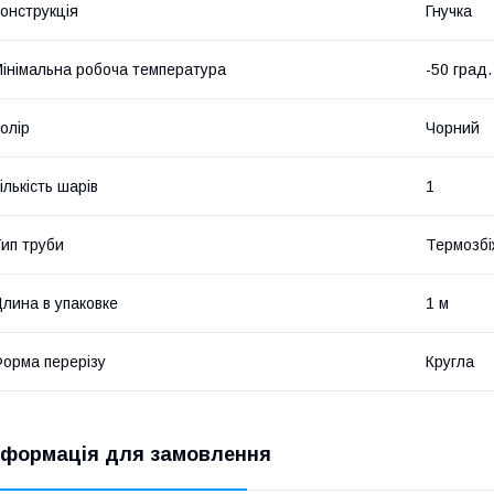
онструкція
Гнучка
інімальна робоча температура
-50 град.
олір
Чорний
ількість шарів
1
ип труби
Термозбі
лина в упаковке
1 м
орма перерізу
Кругла
нформація для замовлення