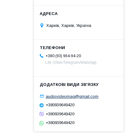
Харків, Харків, Україна
+380 (93) 964-94-20
Life (Viber/Telegram/WatsApp)
audiovideomag@gmail.com
+380939649420
+380939649420
+380939649420