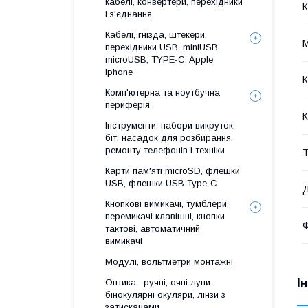
кабелі, конвертери, перехідники
К
і з'єднання
Кабелі, гнізда, штекери,
М
перехідники USB, miniUSB,
microUSB, TYPE-C, Apple
Iphone
К
Комп'ютерна та ноутбучна
периферія
К
Інструменти, набори викруток,
біт, насадок для розбирання,
ремонту телефонів і техніки
Т
Карти пам'яті microSD, флешки
USB, флешки USB Type-C
Д
Кнопкові вимикачі, тумблери,
перемикачі клавішні, кнопки
Ф
тактові, автоматичний
вимикачі
Модулі, вольтметри монтажні
І
Оптика : ручні, очні лупи
бінокулярні окуляри, лінзи з
затискачами