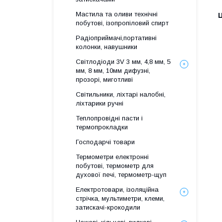
Мастила та оливи технічні
Ц
побутові, ізопропіловий спирт
Радіоприймачі,портативні
колонки, навушники
Світлодіоди 3V 3 мм, 4,8 мм, 5
мм, 8 мм, 10мм дифузні,
прозорі, миготливі
Світильники, ліхтарі налобні,
ліхтарики ручні
Теплопровідні пасти і
термопрокладки
Господарчі товари
Термометри електронні
побутові, термометр для
духової печі, термометр-щуп
Електротовари, ізоляційна
стрічка, мультиметри, клеми,
затискачі-крокодили