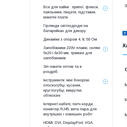
З
Все для пайки : припої, флюси,
паяльники, пінцети, підставки,
макетні плати
Гірлянди світлодіодні на
батарейках для декору
Динаміки з опором 4, 8, 50 Ом
Х
Запобіжники 220V плавкі, скляні
5x20 і 6х30 мм, тримачі для
запобіжників
Зіп-пакети оптом та в
роздріб.
Інструменти: міні бокорізи,
М
плоскогубці, кусачки,
круглогубці; викрутки;
обтискачі
К
Інтернет-кабелі, патч-корди,
конектор RJ45, вита пара для
внутрішніх і зовнішніх робіт
М
HDMI, DVI, DisplayPort, VGA,