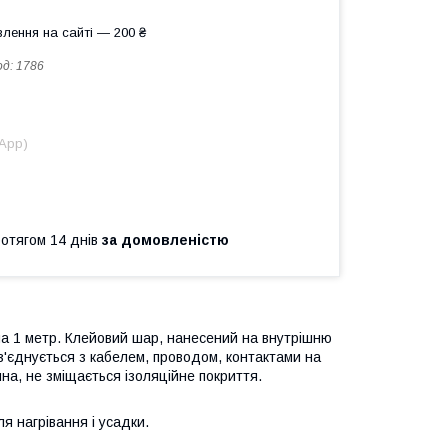
лення на сайті — 200 ₴
од:
1786
sApp)
ротягом 14 днів
за домовленістю
ина 1 метр. Клейовий шар, нанесений на внутрішню
 з'єднується з кабелем, проводом, контактами на
на, не зміщається ізоляційне покриття.
ля нагрівання і усадки.