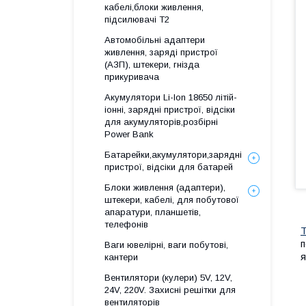
кабелі,блоки живлення,
підсилювачі Т2
Автомобільні адаптери
живлення, заряді пристрої
(АЗП), штекери, гнізда
прикуривача
Акумулятори Li-Ion 18650 літій-
іонні, зарядні пристрої, відсіки
для акумуляторів,розбірні
Power Bank
Батарейки,акумулятори,зарядні
пристрої, відсіки для батарей
Блоки живлення (адаптери),
штекери, кабелі, для побутової
апаратури, планшетів,
телефонів
Т
п
Ваги ювелірні, ваги побутові,
я
кантери
Вентилятори (кулери) 5V, 12V,
24V, 220V. Захисні решітки для
вентиляторів