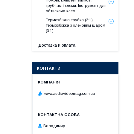
Ножові, кільцеві, вилкові,
трубчасті клеми. Інструмент для
обтискача клем.
Термозбіжна трубка (2:1),
термозбіжка з клейовим шаром
(3:1)
Доставка и оплата
КОНТАКТИ
www.audiovideomag.com.ua
Володимир