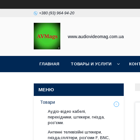
+380 (93) 964-94-20
www.audiovideomag.com.ua
ГЛАВНАЯ
ТОВАРЫ И УСЛУГИ
КОН
Товари
Аудіо-відео кабелі,
перехідники, штекери, гнізда,
роз'єми.
Антенні телевізійні штекери,
гнізда,сплітери, роз'єми F, BNC,