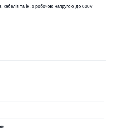
ів, кабелів та ін. з робочою напругою до 600V
.
ін