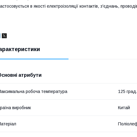
астосовується в якості електроізоляції контактів, з'єднань, провод
арактеристики
Основні атрибути
аксимальна робоча температура
125 град
раїна виробник
Китай
атеріал
Поліолеф