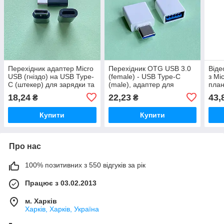
Перехідник адаптер Micro
Перехідник OTG USB 3.0
Віде
USB (гніздо) на USB Type-
(female) - USB Type-C
з Mi
C (штекер) для зарядки та
(male), адаптер для
план
даних
смартфона та ноутбука
фото
18,24
22,23
43,
₴
₴
ТБ
Купити
Купити
Про нас
100% позитивних з 550 відгуків за рік
Працює з 03.02.2013
м. Харків
Харків, Харків, Україна