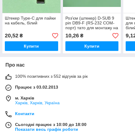
Штекер Type-C для пайки
Роз'єм (штекер) D-SUB 9
Штек
на кабель, білий
pin DB9-F (RS-232 COM-
для 
порт) тато для монтажу на
біли
кабель під пайку
20,52
10,26
9,1
₴
₴
Купити
Купити
Про нас
100% позитивних з 552 відгуків за рік
Працює з 03.02.2013
м. Харків
Харків, Харків, Україна
Контакти
Сьогодні працює з 10:00 до 18:00
Показати весь графік роботи