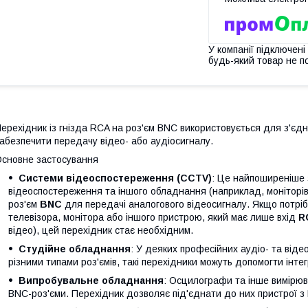
У компанії підключені
будь-який товар не п
ерехідник із гнізда RCA на роз'єм BNC використовується для з'єдна
абезпечити передачу відео- або аудіосигналу.
сновне застосування
Системи відеоспостереження (CCTV)
: Це найпоширеніше 
відеоспостереження та іншого обладнання (наприклад, моніторів
роз'єм
BNC
для передачі аналогового відеосигналу. Якщо потрі
телевізора, монітора або іншого пристрою, який має лише вхід
R
відео), цей перехідник стає необхідним.
Студійне обладнання
: У деяких професійних аудіо- та від
різними типами роз'ємів, такі перехідники можуть допомогти інте
Випробувальне обладнання
: Осцилографи та інше вимірю
BNC-роз'єми. Перехідник дозволяє під'єднати до них пристрої з