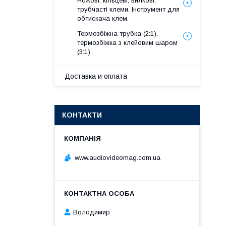
Ножові, кільцеві, вилкові,
трубчасті клеми. Інструмент для
обтискача клем.
Термозбіжна трубка (2:1),
термозбіжка з клейовим шаром
(3:1)
Доставка и оплата
КОНТАКТИ
www.audiovideomag.com.ua
Володимир