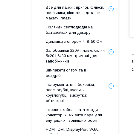
Все для пайки : припої, флюси,
паяльники, пінцети, підставки,
макетні плати
Гірлянди світлодіодні на
батарейках для декору
Динаміки з опором 4, 8, 50 Ом
Запобіжники 220V плавкі, скляні
П
5x20 і 6х30 мм, тримачі для
з
запобіжників
О
Зіп-пакети оптом та в
роздріб.
Інструменти: міні бокорізи,
плоскогубці, кусачки,
круглогубці; викрутки;
обтискачі
Інтернет-кабелі, патч-корди,
конектор RJ45, вита пара для
внутрішніх і зовнішніх робіт
HDMI, DVI, DisplayPort, VGA,