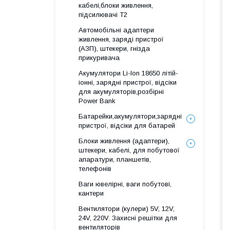
кабелі,блоки живлення,
підсилювачі Т2
Автомобільні адаптери
живлення, заряді пристрої
(АЗП), штекери, гнізда
прикуривача
Акумулятори Li-Ion 18650 літій-
іонні, зарядні пристрої, відсіки
для акумуляторів,розбірні
Power Bank
Батарейки,акумулятори,зарядні
пристрої, відсіки для батарей
Блоки живлення (адаптери),
штекери, кабелі, для побутової
апаратури, планшетів,
телефонів
Ваги ювелірні, ваги побутові,
кантери
Вентилятори (кулери) 5V, 12V,
24V, 220V. Захисні решітки для
вентиляторів