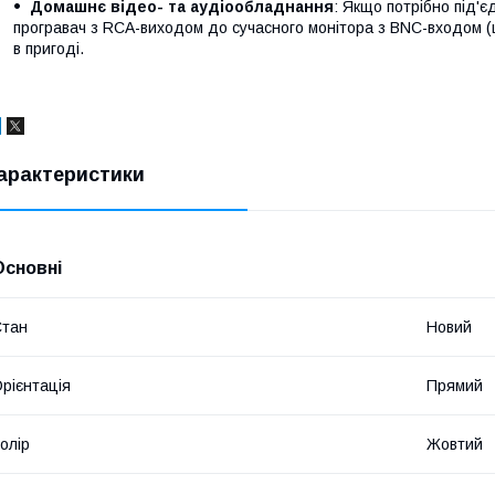
Домашнє відео- та аудіообладнання
: Якщо потрібно під'
програвач з RCA-виходом до сучасного монітора з BNC-входом (
в пригоді.
арактеристики
Основні
Стан
Новий
рієнтація
Прямий
олір
Жовтий