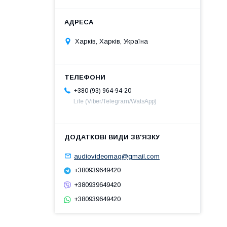
Харків, Харків, Україна
+380 (93) 964-94-20
Life (Viber/Telegram/WatsApp)
audiovideomag@gmail.com
+380939649420
+380939649420
+380939649420