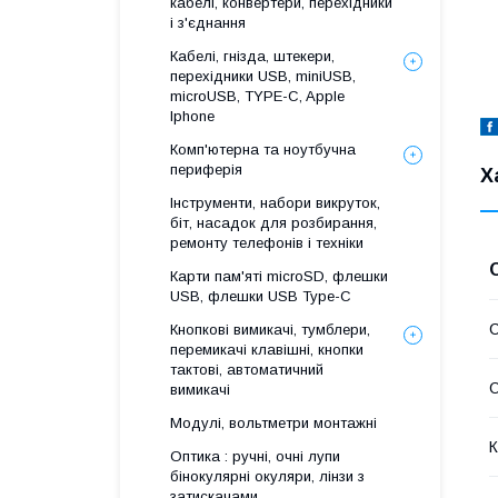
кабелі, конвертери, перехідники
і з'єднання
Кабелі, гнізда, штекери,
перехідники USB, miniUSB,
microUSB, TYPE-C, Apple
Iphone
Комп'ютерна та ноутбучна
периферія
Х
Інструменти, набори викруток,
біт, насадок для розбирання,
ремонту телефонів і техніки
Карти пам'яті microSD, флешки
USB, флешки USB Type-C
Кнопкові вимикачі, тумблери,
перемикачі клавішні, кнопки
тактові, автоматичний
О
вимикачі
Модулі, вольтметри монтажні
К
Оптика : ручні, очні лупи
бінокулярні окуляри, лінзи з
затискачами