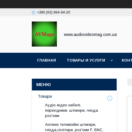
+380 (93) 964-94-20
www.audiovideomag.com.ua
ГЛАВНАЯ
ТОВАРЫ И УСЛУГИ
КОН
Товари
Аудіо-відео кабелі,
перехідники, штекери, гнізда,
роз'єми.
Антенні телевізійні штекери,
гнізда,сплітери, роз'єми F, BNC,