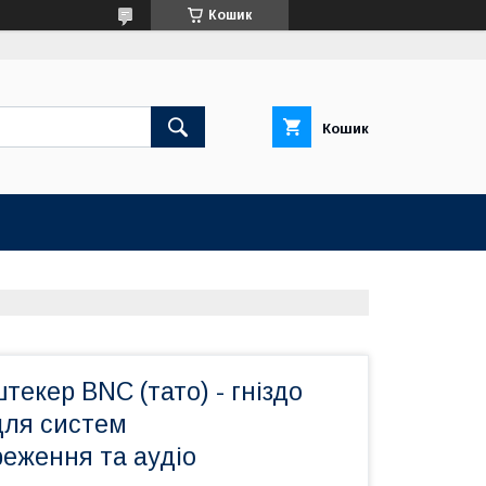
Кошик
Кошик
текер BNC (тато) - гніздо
для систем
еження та аудіо