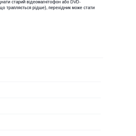
єднати старий відеомагнітофон або DVD-
що трапляється рідше), перехідник може стати