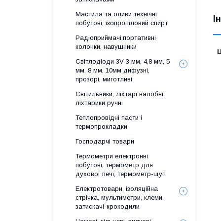
Мастила та оливи технічні
І
побутові, ізопропіловий спирт
Радіоприймачі,портативні
колонки, навушники
Ц
Світлодіоди 3V 3 мм, 4,8 мм, 5
мм, 8 мм, 10мм дифузні,
прозорі, миготливі
Світильники, ліхтарі налобні,
ліхтарики ручні
Теплопровідні пасти і
термопрокладки
Господарчі товари
Термометри електронні
побутові, термометр для
духової печі, термометр-щуп
Електротовари, ізоляційна
стрічка, мультиметри, клеми,
затискачі-крокодили