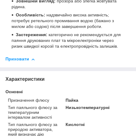
Зовнішній вигляд:
прозора або злегка жовтувата
рідина.
Особливість:
надзвичайно висока активність;
потребує ретельного промивання водою (бажано з
милом або содою) після завершення роботи.
Застереження:
категорично не рекомендується для
паяння друкованих плат та мікроелектроніки через
ризик швидкої корозії та електропровідність залишків.
Приховати
Характеристики
Основні
Призначення флюсу
Пайка
Тип паяльного флюсу за
Низькотемпературні
температурним
інтервалом активності
Тип паяльного флюсу за
Кислотні
природою активатора,
який визначає дію