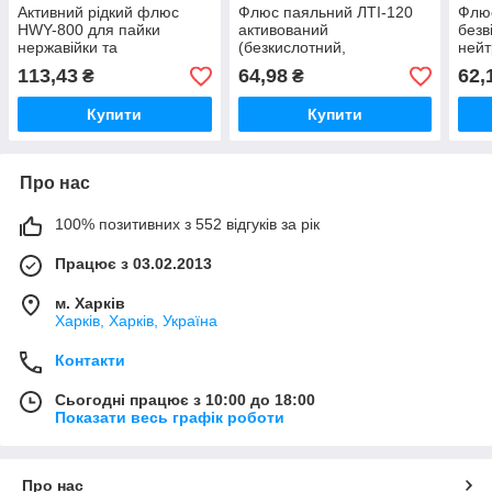
Активний рідкий флюс
Флюс паяльний ЛТІ-120
Флю
HWY-800 для пайки
активований
безв
нержавійки та
(безкислотний,
нейт
акумуляторів 20 мл
каніфольний), флакон 30
осно
113,43
64,98
62,
₴
₴
мл
Купити
Купити
Про нас
100% позитивних з 552 відгуків за рік
Працює з 03.02.2013
м. Харків
Харків, Харків, Україна
Контакти
Сьогодні працює з 10:00 до 18:00
Показати весь графік роботи
Про нас