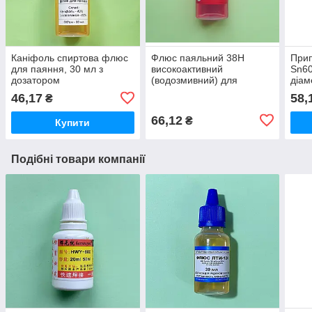
Каніфоль спиртова флюс
Флюс паяльний 38Н
Прип
для паяння, 30 мл з
високоактивний
Sn60
дозатором
(водозмивний) для
діам
нержавійки, ніхрому та
3.5 
46,17
58,
₴
міді, 30 мл
66,12
₴
Купити
Подібні товари компанії