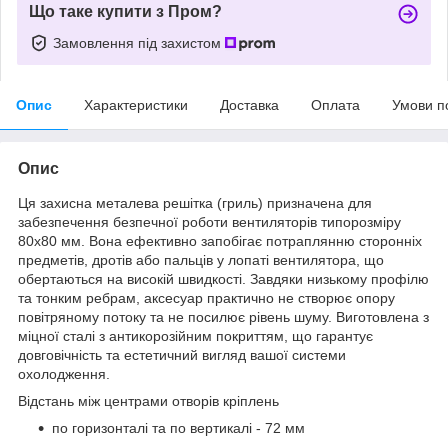
Що таке купити з Пром?
Замовлення під захистом
Опис
Характеристики
Доставка
Оплата
Умови п
Опис
Ця захисна металева решітка (гриль) призначена для
забезпечення безпечної роботи вентиляторів типорозміру
80х80 мм. Вона ефективно запобігає потраплянню сторонніх
предметів, дротів або пальців у лопаті вентилятора, що
обертаються на високій швидкості. Завдяки низькому профілю
та тонким ребрам, аксесуар практично не створює опору
повітряному потоку та не посилює рівень шуму. Виготовлена з
міцної сталі з антикорозійним покриттям, що гарантує
довговічність та естетичний вигляд вашої системи
охолодження.
Відстань між центрами отворів кріплень
по горизонталі та по вертикалі - 72 мм