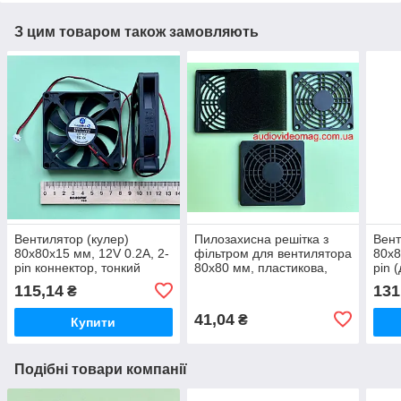
З цим товаром також замовляють
Вентилятор (кулер)
Пилозахисна решітка з
Вент
80х80х15 мм, 12V 0.2A, 2-
фільтром для вентилятора
80х8
pin коннектор, тонкий
80х80 мм, пластикова,
pin 
профіль
чорна
прин
115,14
131
₴
елек
41,04
₴
Купити
Подібні товари компанії