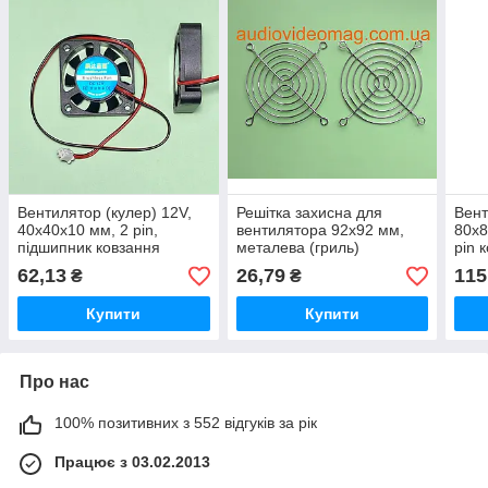
Вентилятор (кулер) 12V,
Решітка захисна для
Вент
40х40х10 мм, 2 pin,
вентилятора 92х92 мм,
80х8
підшипник ковзання
металева (гриль)
pin 
(Sleeve Bearing)
про
62,13
26,79
115
₴
₴
Купити
Купити
Про нас
100% позитивних з 552 відгуків за рік
Працює з 03.02.2013