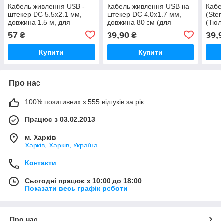
Кабель живлення USB -
Кабель живлення USB на
Кабе
штекер DC 5.5x2.1 мм,
штекер DC 4.0x1.7 мм,
(Ste
довжина 1.5 м, для
довжина 80 см (для
(Тюл
роутера та електроніки
тонометрів, приставок,
метр
57
39,90
39,
₴
₴
роутерів)
підс
Купити
Купити
Про нас
100% позитивних з 555 відгуків за рік
Працює з 03.02.2013
м. Харків
Харків, Харків, Україна
Контакти
Сьогодні працює з 10:00 до 18:00
Показати весь графік роботи
Про нас