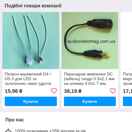
Подібні товари компанії
Патрон керамічний G4 /
Перехідник живлення DC
Патр
G5.3 для LED та
(кабель) гніздо 5.5x2.1 мм
мікр
галогенних ламп (дроти
на штекер 4.0x1.7 мм,
пров
14 см)
довжина 15 см
та г
15,96
38,19
17,
₴
₴
Купити
Купити
Про нас
100% позитивних з 556 відгуків за рік