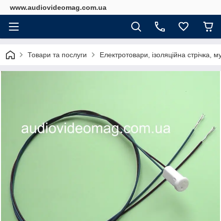
www.audiovideomag.com.ua
Товари та послуги
Електротовари, ізоляційна стрічка, м