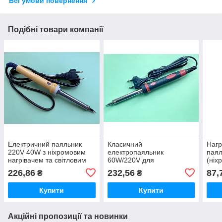
Всі умови повернення
Подібні товари компанії
Електричний паяльник
Класичний
Нагр
220V 40W з ніхромовим
електропаяльник
паял
нагрівачем та світловим
60W/220V для
(ніх
індикатором роботи
радіоаматорів і
226,86
232,56
87,
₴
₴
побутового ремонту
Купити
Купити
Акційні пропозиції та новинки