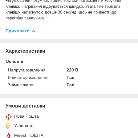
Регулювання потужності здійснюється натисканням керуючої
клавіші. Нагрівання відбувається швидко. Увага ! не тримати
клавішу натиснутою довше 30 секунд, щоб не привести до
перегріву паяльника.
Приховати
Характеристики
Основні
Напруга живлення
220 В
Індикатор живлення
Так
Знімне жало
Так
Умови доставки
Нова Пошта
Укрпошта
Meest ПОШТА