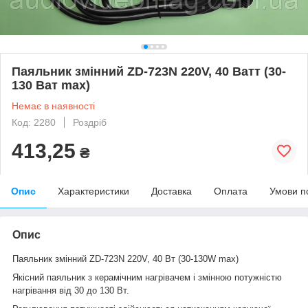
Паяльник змінний ZD-723N 220V, 40 Ватт (30-
130 Ват max)
Немає в наявності
Код: 2280
Роздріб
413,25
₴
Опис
Характеристики
Доставка
Оплата
Умови п
Опис
Паяльник змінний ZD-723N 220V, 40 Вт (30-130W max)
Якісний паяльник з керамічним нагрівачем і змінною потужністю
нагрівання від 30
до 130
Вт.